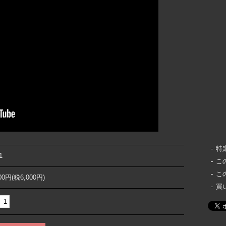
特
1
こ
こ
000円(税6,000円)
買