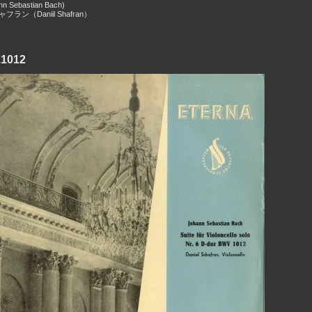
 Sebastian Bach)
ラン（Daniil Shafran）
012