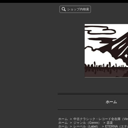
ショップ内検索
ホーム
ホーム
>
中古クラシック・レコード全在庫（Vintage cla
ホーム
>
ジャンル（Genre）
>
器楽
ホーム
>
レーベル（Label）
>
ETERNA（エ