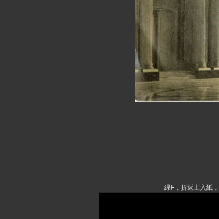
緑F，折返上入紙，