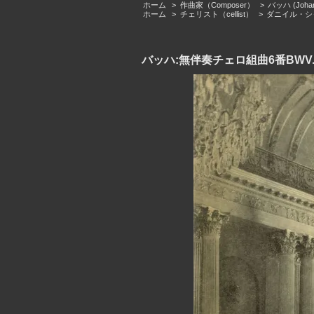
ホーム
>
作曲家（Composer）
>
バッハ (Johann
ホーム
>
チェリスト（cellist）
>
ダニイル・シャフ
バッハ:無伴奏チェロ組曲6番BWV.1