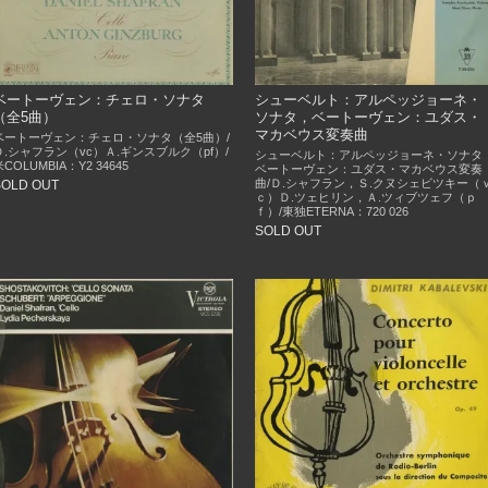
ベートーヴェン：チェロ・ソナタ
シューベルト：アルペッジョーネ・
（全5曲）
ソナタ，ベートーヴェン：ユダス・
マカベウス変奏曲
ベートーヴェン：チェロ・ソナタ（全5曲）/
Ｄ.シャフラン（vc）Ａ.ギンスブルク（pf）/
シューベルト：アルペッジョーネ・ソナタ
米COLUMBIA：Y2 34645
ベートーヴェン：ユダス・マカベウス変奏
曲/Ｄ.シャフラン，Ｓ.クヌシェビツキー（
SOLD OUT
ｃ）Ｄ.ツェヒリン，Ａ.ツィブツェフ（ｐ
ｆ）/東独ETERNA：720 026
SOLD OUT