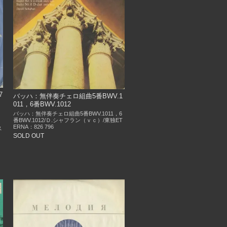
7
バッハ：無伴奏チェロ組曲5番BWV.1
011，6番BWV.1012
バッハ：無伴奏チェロ組曲5番BWV.1011，6
番BWV.1012/Ｄ.シャフラン（ｖｃ）/東独ET
ERNA：826 796
ス
ラ
SOLD OUT