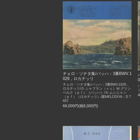
チェロ・ソナタ集/バッハ：3番BWV.1
029，ロカテッリ
チェロ・ソナタ集/バッハ：3番BWV.1029，
ロカテッリ/Ｄ.シャフラン（ｖｃ）Ｍ.グリン
ベルク（ｐｆ）（バッハ）/Ｎ.ムシニャン
（ｐｆ）（ロカテッリ）/露MELODIYA：D 7
657
66,000円(税6,000円)