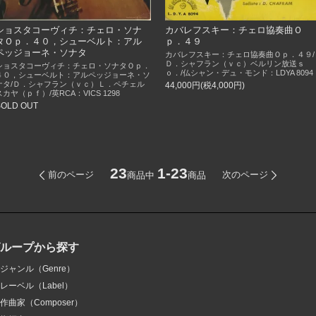
ショスタコーヴィチ：チェロ・ソナ
カバレフスキー：チェロ協奏曲Ｏ
タＯｐ．４０，シューベルト：アル
ｐ．４９
ペッジョーネ・ソナタ
カバレフスキー：チェロ協奏曲Ｏｐ．４９/
Ｄ．シャフラン（ｖｃ）ベルリン放送ｓ
ショスタコーヴィチ：チェロ・ソナタＯｐ．
ｏ．/仏シャン・デュ・モンド：LDYA 8094
４０，シューベルト：アルペッジョーネ・ソ
ナタ/Ｄ．シャフラン（ｖｃ）Ｌ．ペチェル
44,000円(税4,000円)
スカヤ（ｐｆ）/英RCA：VICS 1298
SOLD OUT
23
1-23
前のページ
次のページ
商品中
商品
グループから探す
ジャンル（Genre）
レーベル（Label）
作曲家（Composer）