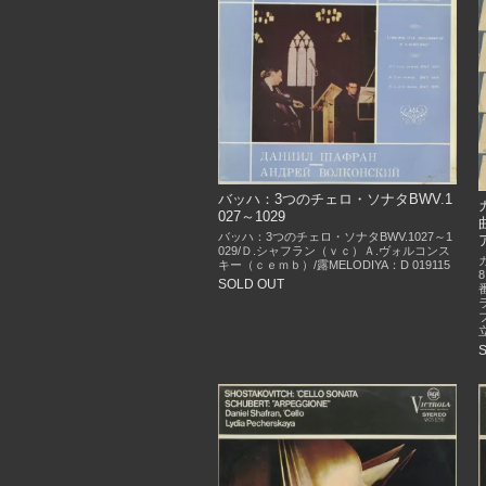
バッハ：3つのチェロ・ソナタBWV.1
027～1029
バッハ：3つのチェロ・ソナタBWV.1027～1
029/Ｄ.シャフラン（ｖｃ）Ａ.ヴォルコンス
キー（ｃｅｍｂ）/露MELODIYA：D 019115
SOLD OUT