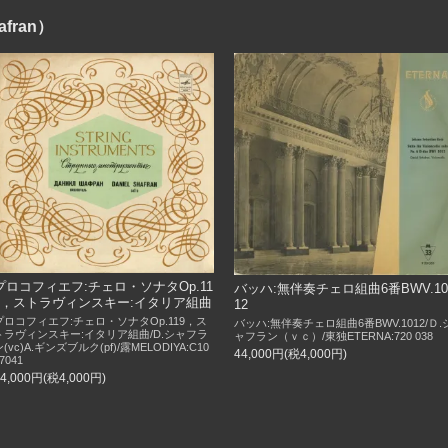
fran）
プロコフィエフ:チェロ・ソナタOp.11
バッハ:無伴奏チェロ組曲6番BWV.10
9，ストラヴィンスキー:イタリア組曲
12
プロコフィエフ:チェロ・ソナタOp.119，ス
バッハ:無伴奏チェロ組曲6番BWV.1012/Ｄ.
トラヴィンスキー:イタリア組曲/D.シャフラ
ャフラン（ｖｃ）/東独ETERNA:720 038
ン(vc)A.ギンズブルク(pf)/露MELODIYA:C10
44,000円(税4,000円)
7041
44,000円(税4,000円)