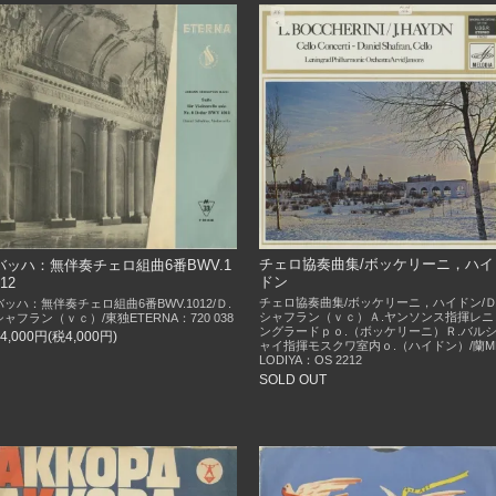
チェロ協奏曲集/ボッケリーニ，ハイ
バッハ：無伴奏チェロ組曲6番BWV.1
ドン
012
チェロ協奏曲集/ボッケリーニ，ハイドン/Ｄ
バッハ：無伴奏チェロ組曲6番BWV.1012/Ｄ.
シャフラン（ｖｃ）Ａ.ヤンソンス指揮レニ
シャフラン（ｖｃ）/東独ETERNA：720 038
ングラードｐｏ.（ボッケリーニ）Ｒ.バル
44,000円(税4,000円)
ャイ指揮モスクワ室内ｏ.（ハイドン）/蘭M
LODIYA：OS 2212
SOLD OUT