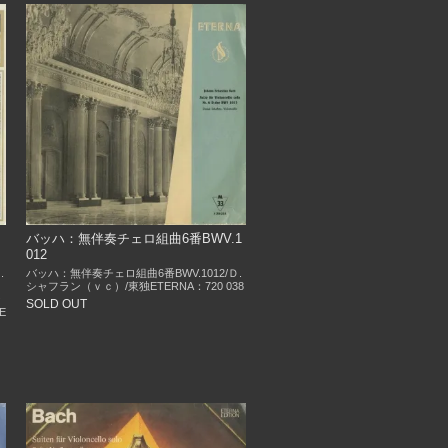
バッハ：無伴奏チェロ組曲6番BWV.1
012
.
バッハ：無伴奏チェロ組曲6番BWV.1012/Ｄ.
シャフラン（ｖｃ）/東独ETERNA：720 038
シ
SOLD OUT
E