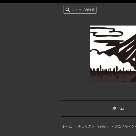
ショップ内検索
ホーム
ホーム
>
チェリスト（cellist）
>
ダニイル・シャフラ