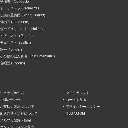
指揮者（Conductor）
オーケストラ (Orchestra)
弦楽四重奏団 (String Quartet)
合奏団 (Ensemble)
ヴァイオリニスト（Violinist）
ピアニスト（Pianist）
チェリスト（cellist）
歌手（Singer）
その他の器楽奏者（instrumentalist）
合唱団 (Chorus)
ショップホーム
マイアカウント
お問い合わせ
カートを見る
お支払い方法について
プライバシーポリシー
配送方法・送料について
RSS
/
ATOM
メルマガ登録・解除
コンディションの見方