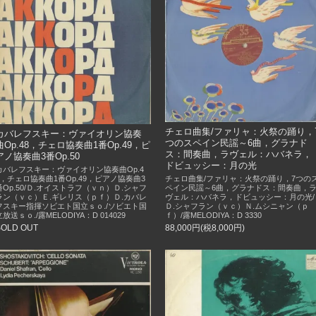
チェロ曲集/ファリャ：火祭の踊り，
カバレフスキー：ヴァイオリン協奏
つのスペイン民謡～6曲，グラナド
曲Op.48，チェロ協奏曲1番Op.49，ピ
ス：間奏曲，ラヴェル：ハバネラ，
アノ協奏曲3番Op.50
ドビュッシー：月の光
カバレフスキー：ヴァイオリン協奏曲Op.4
8，チェロ協奏曲1番Op.49，ピアノ協奏曲3
チェロ曲集/ファリャ：火祭の踊り，7つの
番Op.50/Ｄ.オイストラフ（ｖｎ）Ｄ.シャフ
ペイン民謡～6曲，グラナドス：間奏曲，
ラン（ｖｃ）Ｅ.ギレリス（ｐｆ）Ｄ.カバレ
ヴェル：ハバネラ，ドビュッシー：月の光/
フスキー指揮ソビエト国立ｓｏ./ソビエト国
Ｄ.シャフラン（ｖｃ）Ｎ.ムシニャン（ｐ
立放送ｓｏ./露MELODIYA：D 014029
ｆ）/露MELODIYA：D 3330
SOLD OUT
88,000円(税8,000円)