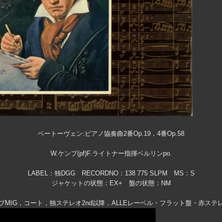
ベートーヴェン:ピアノ協奏曲2番Op.19，4番Op.58
W.ケンプ(pf)F.ライトナー指揮ベルリンpo.
LABEL：独DGG RECORDNO：138 775 SLPM MS：S
ジャケットの状態：EX+ 盤の状態：NM
プMIG，コート，独ステレオ2nd以降，ALLEレーベル・フラット盤・赤ステ