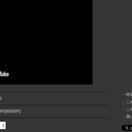
特
8
こ
こ
00円(税500円)
買