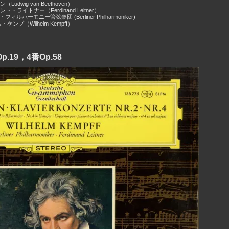
udwig van Beethoven）
・ライトナー（Ferdinand Leitner）
ィルハーモニー管弦楽団 (Berliner Philharmoniker)
ケンプ（Wilhelm Kempff）
19，4番Op.58