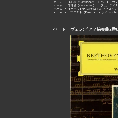
ホーム
>
作曲家（Composer）
>
ベートーヴェン（L
ホーム
>
指揮者（Conductor）
>
フェルディナント
ホーム
>
オーケストラ (Orchestra)
>
ベルリン・フ
ホーム
>
ピアニスト（Pianist）
>
ヴィルヘルム・
ベートーヴェン:ピアノ協奏曲2番Op.