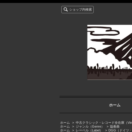
ショップ内検索
ホーム
ホーム
>
中古クラシック・レコード全在庫（Vintage cla
ホーム
>
ジャンル（Genre）
>
協奏曲
ホーム
>
レーベル（Label）
>
DGG（ドイツ