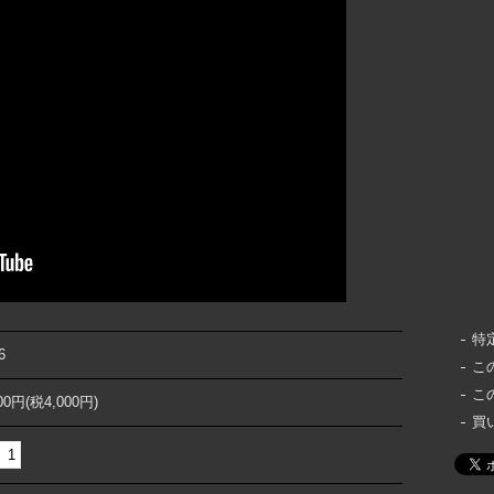
特
6
こ
こ
000円(税4,000円)
買