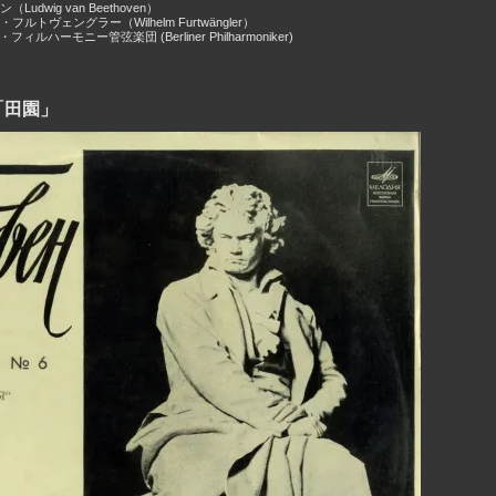
udwig van Beethoven）
ルトヴェングラー（Wilhelm Furtwängler）
ィルハーモニー管弦楽団 (Berliner Philharmoniker)
「田園」