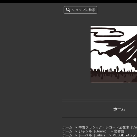
ショップ内検索
ホーム
ホーム
>
中古クラシック・レコード全在庫（Vintage cla
ホーム
>
ジャンル（Genre）
>
交響曲
ホーム
>
レーベル（Label）
>
MELODIYA