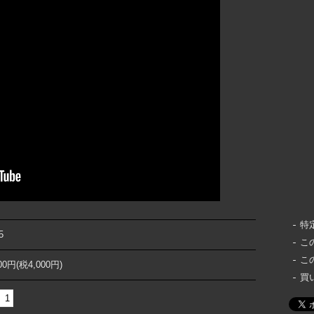
特
5
こ
こ
000円(税4,000円)
買