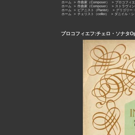
ホーム
>
作曲家（Composer）
>
プロコフィエフ（S
ホーム
>
作曲家（Composer）
>
ストラヴィンスキ
ホーム
>
ピアニスト（Pianist）
>
グリゴリー・ギン
ホーム
>
チェリスト（cellist）
>
ダニイル・シャフ
プロコフィエフ:チェロ・ソナタOp