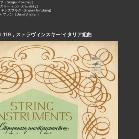
ergei Prokofiev）
ー（Igor Stravinsky）
ズブルク (Grigory Ginzburg)
ラン（Daniil Shafran）
.119，ストラヴィンスキー:イタリア組曲