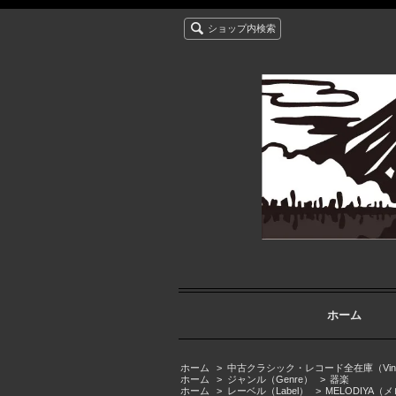
ショップ内検索
ホーム
ホーム
>
中古クラシック・レコード全在庫（Vintage cla
ホーム
>
ジャンル（Genre）
>
器楽
ホーム
>
レーベル（Label）
>
MELODIYA