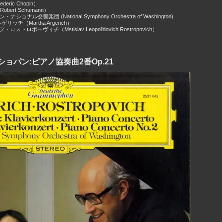
eric Chopin）
bert Schumann）
ナショナル交響楽団 (National Symphony Orchestra of Washington)
ッチ（Martha Argerich）
ストロポーヴィチ（Mstislav Leopol'dovich Rostropovich）
ショパン:ピアノ協奏曲2番Op.21