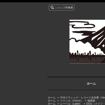
ショップ内検索
ホーム
ホーム
>
中古クラシック・レコード全在庫（Vintage cla
ホーム
>
ジャンル（Genre）
>
協奏曲
ホーム
>
レーベル（Label）
>
DGG（ドイツ