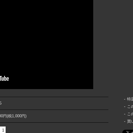
特
5
こ
こ
000円(税1,000円)
買