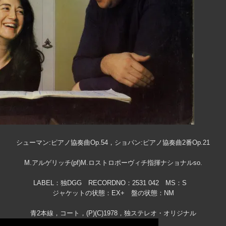
シューマン:ピアノ協奏曲Op.54，ショパン:ピアノ協奏曲2番Op.21
M.アルゲリッチ(pf)M.ロストロポーヴィチ指揮ナショナルso.
LABEL：独DGG RECORDNO：2531 042 MS：S
ジャケットの状態：EX+ 盤の状態：NM
青2本線，コート，(P)(C)1978，独ステレオ・オリジナル