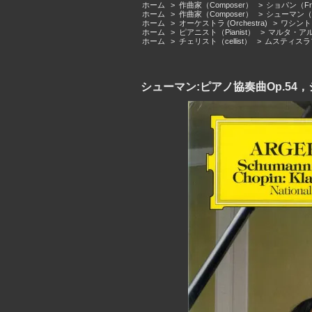
ホーム
>
作曲家（Composer）
>
ショパン（Fred
ホーム
>
作曲家（Composer）
>
シューマン（Ro
ホーム
>
オーケストラ (Orchestra)
>
ワシントン・
ホーム
>
ピアニスト（Pianist）
>
マルタ・アルゲリ
ホーム
>
チェリスト（cellist）
>
ムスティスラフ・ロ
シューマン:ピアノ協奏曲Op.54，