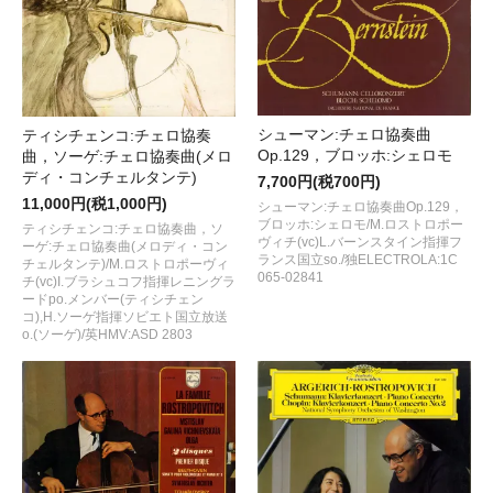
シューマン:チェロ協奏曲
ティシチェンコ:チェロ協奏
Op.129，ブロッホ:シェロモ
曲，ソーゲ:チェロ協奏曲(メロ
ディ・コンチェルタンテ)
7,700円(税700円)
11,000円(税1,000円)
シューマン:チェロ協奏曲Op.129，
ブロッホ:シェロモ/M.ロストロポー
ティシチェンコ:チェロ協奏曲，ソ
ヴィチ(vc)L.バーンスタイン指揮フ
ーゲ:チェロ協奏曲(メロディ・コン
ランス国立so./独ELECTROLA:1C
チェルタンテ)/M.ロストロポーヴィ
065-02841
チ(vc)I.ブラシュコフ指揮レニングラ
ードpo.メンバー(ティシチェン
コ),H.ソーゲ指揮ソビエト国立放送
o.(ソーゲ)/英HMV:ASD 2803