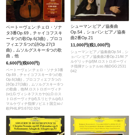
シューマン:ピアノ協奏曲
ベートーヴェン:チェロ・ソナ
Op.54，ショパン:ピアノ協奏
タ3番Op.69，チャイコフスキ
曲2番Op.21
ー:6つの歌Op.6(3曲)，プロコ
フィエフ:5つの詩Op.27(3
11,000円(税1,000円)
曲)，ムソルグスキー:6つの歌
シューマン:ピアノ協奏曲Op.54，シ
曲，他
ョパン:ピアノ協奏曲2番Op.21/M.ア
ルゲリッチ(pf)M.ロストロポーヴィ
6,600円(税600円)
チ指揮ナショナルso./独DGG:2531
ベートーヴェン:チェロ・ソナタ3番
042
Op.69，チャイコフスキー:6つの歌
Op.6(3曲)，プロコフィエフ:5つの
詩Op.27(3曲)，ムソルグスキー:6つ
の歌曲，他/M.ロストロポーヴィチ
(vc),G.ヴィシネフスカヤ(s),O.ロス
トロポーヴィチ(pf),S.リヒテル(pf),I.
マルケヴィチ指揮ソビエト国立so./
欧PHILIPS:6702 024