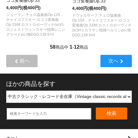
ココ変奏曲Op.33
ココ変奏曲Op.33
4,400円(税400円)
4,400円(税400円)
シューマン:チェロ協奏曲Op.129，
ドヴォルザーク:チェロ協奏曲
チャイコフスキー:ロココ変奏曲
Op.104，チャイコフスキー:ロココ
Op.33/M.ロストロポーヴィチ(vc)G.
変奏曲Op.33/M.ロストロポーヴィチ
ロジェストヴェンスキー指揮レニン
(vc)H.v.カラヤン指揮ベルリンpo./英
グラードpo./独DGG:138 674
DGG:139 044
58
1
12
商品中
-
商品
前へ
次へ
ほかの商品を探す
検索
ホーム