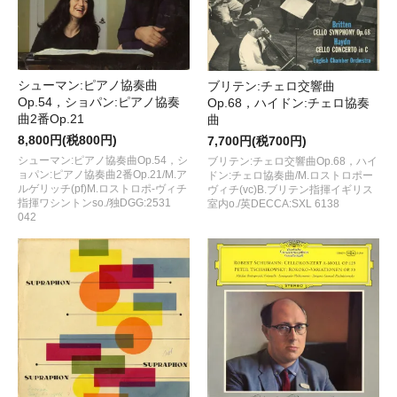
シューマン:ピアノ協奏曲
ブリテン:チェロ交響曲
Op.54，ショパン:ピアノ協奏
Op.68，ハイドン:チェロ協奏
曲2番Op.21
曲
8,800円(税800円)
7,700円(税700円)
シューマン:ピアノ協奏曲Op.54，シ
ブリテン:チェロ交響曲Op.68，ハイ
ョパン:ピアノ協奏曲2番Op.21/M.ア
ドン:チェロ協奏曲/M.ロストロポー
ルゲリッチ(pf)M.ロストロポ-ヴィチ
ヴィチ(vc)B.ブリテン指揮イギリス
指揮ワシントンso./独DGG:2531
室内o./英DECCA:SXL 6138
042