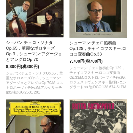
ショパン:チェロ・ソナタ
シューマン:チェロ協奏曲
Op.65，華麗なポロネーズ
Op.129，チャイコフスキー:ロ
Op.3，シューマン:アダージョ
ココ変奏曲Op.33
とアレグロOp.70
7,700円(税700円)
8,800円(税800円)
シューマン:チェロ協奏曲Op.129，
チャイコフスキー:ロココ変奏曲
ショパン:チェロ・ソナタOp.65，華
Op.33/M.ロストロポーヴィチ(vc)G.
麗なポロネーズOp.3，シューマン:
ロジェストヴェンスキー指揮レニン
アダージョとアレグロOp.70/M.ロス
グラードpo./独DGG:138 674 SLPM
トロポーヴィチ(vc)M.アルゲリッチ
(pf)/独DGG:2531 201