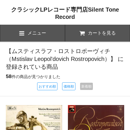
クラシックLPレコード専門店Silent Tone
Record
メニュー
カートを見る
【ムスティスラフ・ロストロポーヴィチ
（Mstislav Leopol'dovich Rostropovich）】 に
登録されている商品
58
件の商品が見つかりました
おすすめ順
価格順
新着順