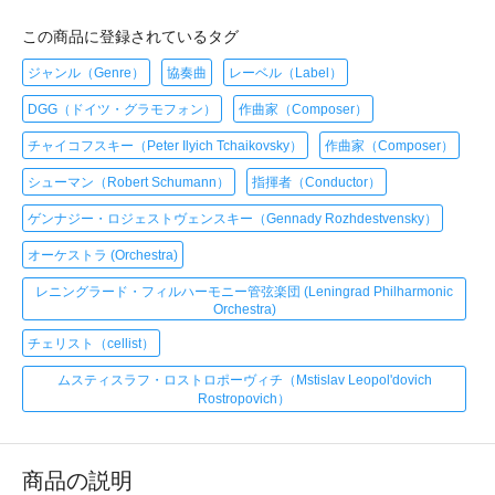
この商品に登録されているタグ
ジャンル（Genre）
協奏曲
レーベル（Label）
DGG（ドイツ・グラモフォン）
作曲家（Composer）
チャイコフスキー（Peter Ilyich Tchaikovsky）
作曲家（Composer）
シューマン（Robert Schumann）
指揮者（Conductor）
ゲンナジー・ロジェストヴェンスキー（Gennady Rozhdestvensky）
オーケストラ (Orchestra)
レニングラード・フィルハーモニー管弦楽団 (Leningrad Philharmonic
Orchestra)
チェリスト（cellist）
ムスティスラフ・ロストロポーヴィチ（Mstislav Leopol'dovich
Rostropovich）
商品の説明