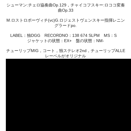
シューマン:チェロ協奏曲Op.129，チャイコフスキー:ロココ変奏
曲Op.33
M.ロストロポーヴィチ(vc)G.ロジェストヴェンスキー指揮レニン
グラードpo.
LABEL：独DGG RECORDNO：138 674 SLPM MS：S
ジャケットの状態：EX+ 盤の状態：NM-
チューリップMIG，コート，独ステレオ2nd，チューリップALLE
レーベルがオリジナル