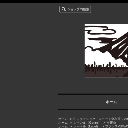
ショップ内検索
ホーム
ホーム
>
中古クラシック・レコード全在庫（Vintage cla
ホーム
>
ジャンル（Genre）
>
交響曲
ホーム
>
レーベル（Label）
>
フランスVSM/