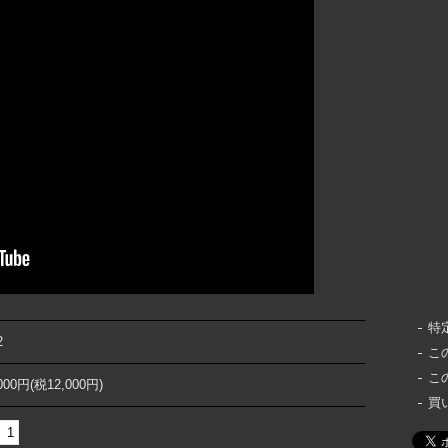
特
2
こ
こ
,000円(税12,000円)
買