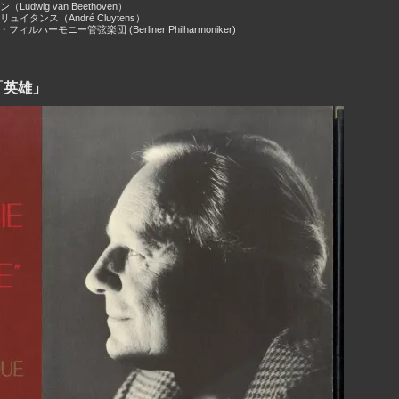
udwig van Beethoven）
イタンス（André Cluytens）
ィルハーモニー管弦楽団 (Berliner Philharmoniker)
「英雄」