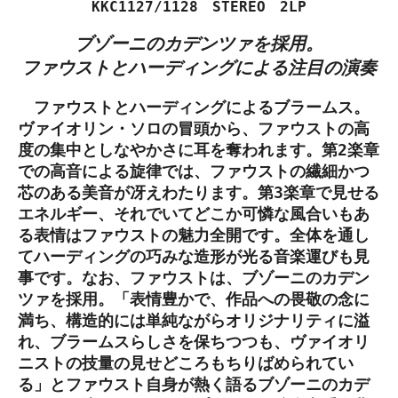
KKC1127/1128 STEREO 2LP
ブゾーニのカデンツァを採用。
ファウストとハーディングによる注目の演奏
ファウストとハーディングによるブラームス。
ヴァイオリン・ソロの冒頭から、ファウストの高
度の集中としなやかさに耳を奪われます。第2楽章
での高音による旋律では、ファウストの繊細かつ
芯のある美音が冴えわたります。第3楽章で見せる
エネルギー、それでいてどこか可憐な風合いもあ
る表情はファウストの魅力全開です。全体を通し
てハーディングの巧みな造形が光る音楽運びも見
事です。なお、ファウストは、ブゾーニのカデン
ツァを採用。「表情豊かで、作品への畏敬の念に
満ち、構造的には単純ながらオリジナリティに溢
れ、ブラームスらしさを保ちつつも、ヴァイオリ
ニストの技量の見せどころもちりばめられてい
る」とファウスト自身が熱く語るブゾーニのカデ