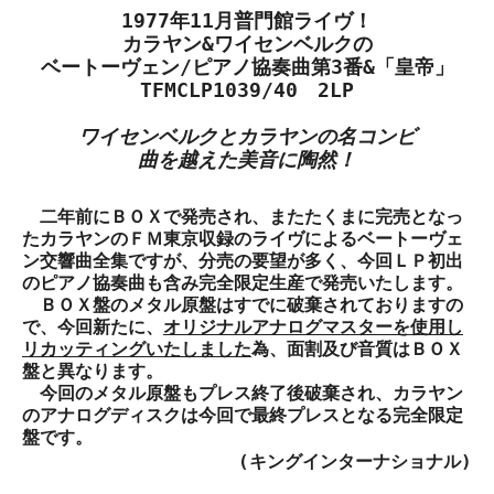
1977年11月普門館ライヴ！
カラヤン&ワイセンベルクの
ベートーヴェン/ピアノ協奏曲第3番&「皇帝」
TFMCLP1039/40 2LP
ワイセンベルクとカラヤンの名コンビ
曲を越えた美音に陶然！
二年前にＢＯＸで発売され、またたくまに完売となっ
たカラヤンのＦＭ東京収録のライヴによるベートーヴェ
ン交響曲全集ですが、分売の要望が多く、今回ＬＰ初出
のピアノ協奏曲も含み完全限定生産で発売いたします。
ＢＯＸ盤のメタル原盤はすでに破棄されておりますの
で、今回新たに、
オリジナルアナログマスターを使用し
リカッティングいたしました
為、面割及び音質はＢＯＸ
盤と異なります。
今回のメタル原盤もプレス終了後破棄され、カラヤン
のアナログディスクは今回で最終プレスとなる完全限定
盤です。
(キングインターナショナル)