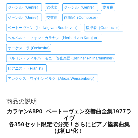
ジャンル（Genre）
管弦楽
ジャンル（Genre）
協奏曲
ジャンル（Genre）
交響曲
作曲家（Composer）
ベートーヴェン（Ludwig van Beethoven）
指揮者（Conductor）
ヘルベルト・フォン・カラヤン（Herbert von Karajan）
オーケストラ (Orchestra)
ベルリン・フィルハーモニー管弦楽団 (Berliner Philharmoniker)
ピアニスト（Pianist）
アレクシス・ワイセンベルク（Alexis Weissenberg）
商品の説明
カラヤン&BPO ベートーヴェン交響曲全集1977ラ
イヴ
各350セット限定で分売！さらにピアノ協奏曲集
は初LP化！