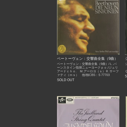
ベートーヴェン：交響曲全集（9曲）
ベートーヴェン：交響曲全集（9曲）/Ｌ.バ
ーンスタイン指揮ニューヨークｐｏ./ジュリ
アードｃｈｏ. Ｍ.アーロヨ（ｓ）Ｒ.サーフ
ァティ（ｍｓ） 他/独CBS：S 77703
SOLD OUT