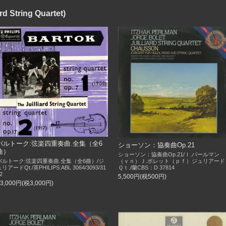
tring Quartet)
バルトーク:弦楽四重奏曲.全集（全6
ショーソン：協奏曲Op.21
曲）
ショーソン：協奏曲Op.21/Ｉ.パールマン
（ｖｎ）Ｊ.ボレット（ｐｆ）ジュリアード
バルトーク:弦楽四重奏曲.全集（全6曲）/ジ
Ｑｔ./蘭CBS：D 37814
リアードQt./英PHILIPS:ABL 3064/3093/31
2
5,500円(税500円)
33,000円(税3,000円)