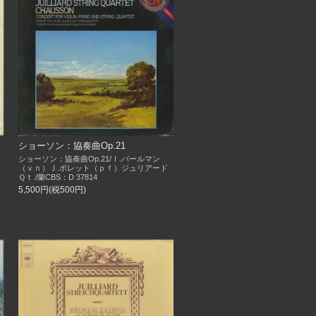
ショーソン：協奏曲Op.21
ショーソン：協奏曲Op.21/Ｉ.パールマン
（ｖｎ）Ｊ.ボレット（ｐｆ）ジュリアード
Ｑｔ./蘭CBS：D 37814
U
5,500円(税500円)