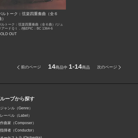
バルトーク：弦楽四重奏曲（全６
曲）
バルトーク：弦楽四重奏曲（全６曲）/ジュ
リアードＱｔ．/独EPIC：BC 1364-6
SOLD OUT
14
1-14
前のページ
次のページ
商品中
商品
グループから探す
ジャンル（Genre）
レーベル（Label）
作曲家（Composer）
指揮者（Conductor）
オーケストラ (Orchestra)