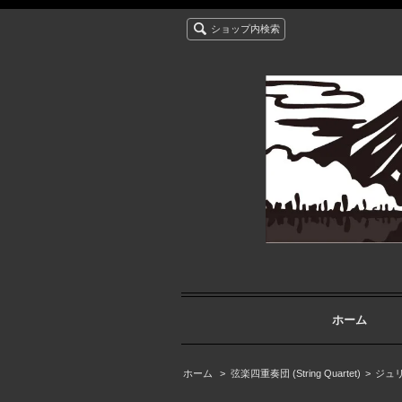
ショップ内検索
ホーム
ホーム
>
弦楽四重奏団 (String Quartet)
>
ジュリア