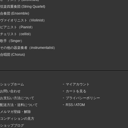
弦楽四重奏団 (String Quartet)
合奏団 (Ensemble)
ヴァイオリニスト（Violinist）
ピアニスト（Pianist）
チェリスト（cellist）
歌手（Singer）
その他の器楽奏者（instrumentalist）
合唱団 (Chorus)
ショップホーム
マイアカウント
お問い合わせ
カートを見る
お支払い方法について
プライバシーポリシー
配送方法・送料について
RSS
/
ATOM
メルマガ登録・解除
コンディションの見方
ショップブログ