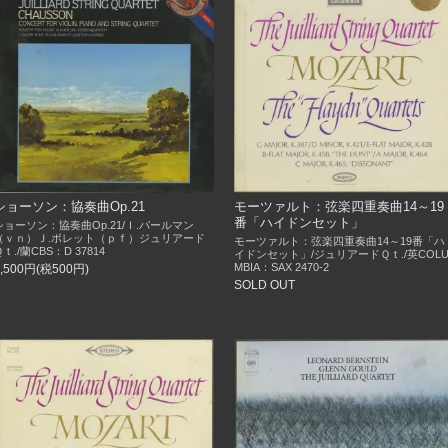
ショーソン：協奏曲Op.21
モーツァルト：弦楽四重奏曲14～19
番「ハイドンセット」
ショーソン：協奏曲Op.21/Ｉ.パールマン
（ｖｎ）Ｊ.ボレット（ｐｆ）ジュリアード
モーツァルト：弦楽四重奏曲14～19番「ハ
Ｑｔ./蘭CBS：D 37814
イドンセット」/ジュリアードＱｔ./英COL
MBIA：SAX 2470-2
5,500円(税500円)
SOLD OUT