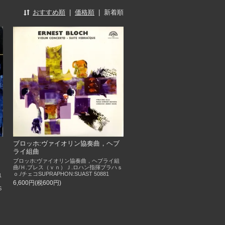
おすすめ順
|
価格順
|
新着順
ブロッホ:ヴァイオリン協奏曲，ヘブ
ライ組曲
ブロッホ:ヴァイオリン協奏曲，ヘブライ組
曲/Ｈ.ブレス（ｖｎ）Ｊ.ロハン指揮プラハｓ
ｏ./チェコSUPRAPHON:SUAST 50881
1
6,600円(税600円)
S