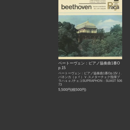
ベートーヴェン：ピアノ協奏曲1番O
p.15
ベートーヴェン：ピアノ協奏曲1番Op.15/Ｊ.
パネンカ（ｐｆ）Ｖ.スメターチェク指揮プ
ラハｓｏ./チェコSUPRAPHON：SUAST 506
73
5,500円(税500円)