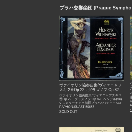
プラハ交響楽団 (Prague Symphony
ヴァイオリン協奏曲集/ヴィエニャフ
スキ:2番Op.22，グラズノフ:Op.82
ヴァイオリン協奏曲集/ヴィエニャフスキ:2
番Op.22，グラズノフ:Op.82/I.ヘンデル(vn)
V.スメターチェク指揮プラハso./チェコSUP
R
RAPHON:SUAST 50687
SOLD OUT