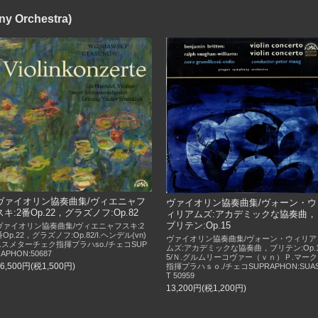
 Orchestra)
ヴァイオリン協奏曲集/ヴィエニャフ
ヴァイオリン協奏曲集/ヴォーン・ウ
スキ:2番Op.22，グラズノフ:Op.82
ィリアムズ:アカデミックな協奏曲，
ブリテン:Op.15
ヴァイオリン協奏曲集/ヴィエニャフスキ:2
番Op.22，グラズノフ:Op.82/I.ヘンデル(vn)
ヴァイオリン協奏曲集/ヴォーン・ウィリア
V.スメターチェク指揮プラハso./チェコSUP
ムズ:アカデミックな協奏曲，ブリテン:Op.
APHON:50687
5/Ｎ.グルムリーコヴァー（ｖｎ）Ｐ.マーク
16,500円(税1,500円)
指揮プラハｓｏ./チェコSUPRAPHON:SUA
T 50959
13,200円(税1,200円)