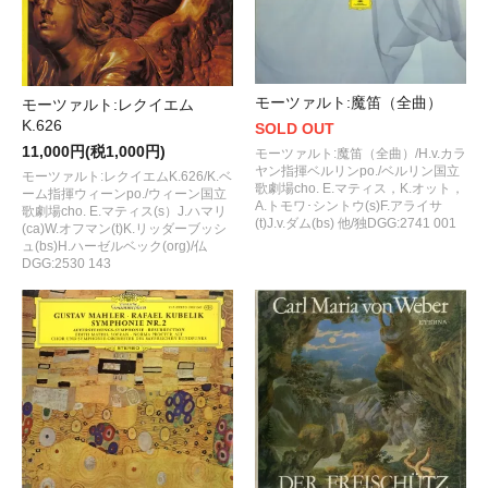
モーツァルト:魔笛（全曲）
モーツァルト:レクイエム
K.626
SOLD OUT
11,000円(税1,000円)
モーツァルト:魔笛（全曲）/H.v.カラ
ヤン指揮ベルリンpo./ベルリン国立
モーツァルト:レクイエムK.626/K.ベ
歌劇場cho. E.マティス，K.オット，
ーム指揮ウィーンpo./ウィーン国立
A.トモワ･シントウ(s)F.アライサ
歌劇場cho. E.マティス(s）J.ハマリ
(t)J.v.ダム(bs) 他/独DGG:2741 001
(ca)W.オフマン(t)K.リッダーブッシ
ュ(bs)H.ハーゼルベック(org)/仏
DGG:2530 143