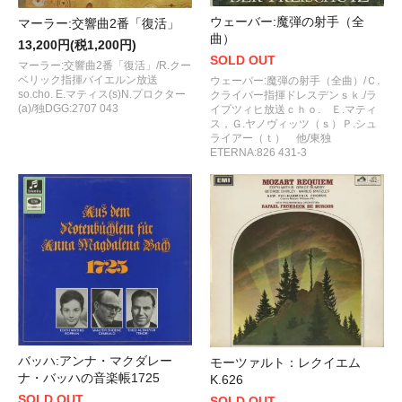
ウェーバー:魔弾の射手（全
マーラー:交響曲2番「復活」
曲）
13,200円(税1,200円)
SOLD OUT
マーラー:交響曲2番「復活」/R.クー
ベリック指揮バイエルン放送
ウェーバー:魔弾の射手（全曲）/Ｃ.
so.cho. E.マティス(s)N.プロクター
クライバー指揮ドレスデンｓｋ./ラ
(a)/独DGG:2707 043
イプツィヒ放送ｃｈｏ. Ｅ.マティ
ス，Ｇ.ヤノヴィッツ（ｓ）Ｐ.シュ
ライアー（ｔ） 他/東独
ETERNA:826 431-3
バッハ:アンナ・マクダレー
モーツァルト：レクイエム
ナ・バッハの音楽帳1725
K.626
SOLD OUT
SOLD OUT