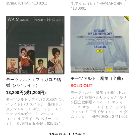
他/独ARCHIV：413 0261
Ｔ.アダム（ｂｒ）他/独ARCHIV：
413 0001
モーツァルト：魔笛（全曲）
モーツァルト：フィガロの結
婚（ハイライト）
SOLD OUT
13,200円(税1,200円)
モーツァルト：魔笛（全曲）/Ｈ.ｖ.
カラヤン指揮ベルリンｐｏ./ベルリ
モーツァルト：フィガロの結婚（ハ
ン国立歌劇場ｃｈｏ. Ｅ.マティ
イライト）/Ｏ.スイトナー指揮ドレ
ス，Ｋ.オット，Ａ.トモワ・シント
スデンｓｋ. Ｈ.ギューデン，Ａ.ロ
ウ（ｓ）Ｆ.アライサ（ｔ）Ｊ.ｖ.ダ
ーテンベルガー，Ｅ.マティス
ム（ｂｓ） 他/独DGG：2741 001
（ｓ）Ｈ.プライ，Ｗ.ベリー（ｂ
ｒ） 他/東独ETERNA：825 124