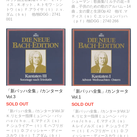
シューマン：歌曲集/ミルテの花～8
ィス，Ｋ.オット，Ａ.トモワ・シン
曲，子供のための歌のアルバム～14
トウ（ｓ）Ｆ.アライサ（ｔ）Ｊ.ｖ.
曲，女の愛と生涯Op.42 他/Ｅ.マ
ダム（ｂｓ） 他/独DGG：2741
ティス（ｓ）Ｃ.エッシェンバッハ
001
（ｐｆ）/独DGG：2740 266
「新バッハ全集」/カンタータ
「新バッハ全集」/カンタータ
Vol.3
Vol.1
SOLD OUT
SOLD OUT
「新バッハ全集」/カンタータVol.3/
「新バッハ全集」/カンタータVol.1/
Ｋ.リヒター指揮ミュンヘン・バッ
Ｋ.リヒター指揮ミュンヘン・バッ
ハｏ./ｃｈｏ.，Ｅ.マティス（ｓ）
ハｏ./ｃｈｏ.，Ｅ.マティス（ｓ）
Ｐ.シュライアー（ｔ）Ｅ.ヘフリガ
Ａ.レイノルズ（ａ）Ｐ.シュライア
ー（ｔ）Ｄ.フィッシャー・ディー
ー（ｔ）Ｅ.ヘフリガー（ｔ）Ｄ.フ
スカウ（ｂｒ）Ｔ.アダム（ｂｒ）
ィッシャー・ディースカウ（ｂｒ）