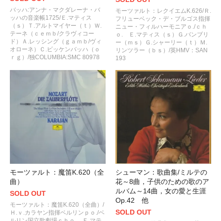
バッハ:アンナ・マクダレーナ・バ
モーツァルト：レクイエムK.626/Ｒ.
ッハの音楽帳1725/Ｅ.マティス
フリューベック・デ・ブルゴス指揮
（ｓ）Ｔ.アルトマイヤー（ｔ）Ｗ.
ニュー・フィルハーモニアｏ./ｃｈ
テーネ（ｃｅｍｂ/クラヴィコー
ｏ. Ｅ.マティス（ｓ）Ｇ.バンブリ
ド）Ａ.レッシング（ｇａｍｂ/ヴィ
ー（ｍｓ）Ｇ.シャーリー（ｔ）Ｍ.
オローネ）Ｃ.ビッケンバッハ（ｏ
リンツラー（ｂｓ）/英HMV：SAN
ｒｇ）/独COLUMBIA:SMC 80978
193
シューマン：歌曲集/ミルテの
モーツァルト：魔笛K.620（全
花～8曲，子供のための歌のア
曲）
ルバム～14曲，女の愛と生涯
SOLD OUT
Op.42 他
モーツァルト：魔笛K.620（全曲）/
SOLD OUT
Ｈ.ｖ.カラヤン指揮ベルリンｐｏ./ベ
ルリン国立歌劇場ｃｈｏ. Ｅ.マテ