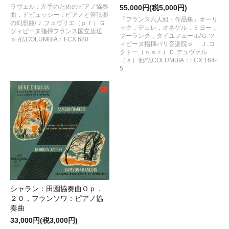
ラヴェル：左手のためのピアノ協奏
55,000円(税5,000円)
曲，ドビュッシー：ピアノと管弦楽
「フランス六人組・作品集」オーリ
の幻想曲/Ｊ.フェヴリエ（ｐｆ）Ｇ.
ック，デュレ，オネゲル，ミヨー，
ツィピーヌ指揮フランス国立放送
プーランク，タイユフェール/Ｇ.ツ
ｏ./仏COLUMBIA：FCX 680
ィピーヌ指揮パリ音楽院ｏ. Ｊ.コ
クトー（ｎａｒ）Ｄ.デュヴァル
（ｓ）他/仏COLUMBIA：FCX 164-
5
シャラン：田園協奏曲Ｏｐ．
２０，フランソワ：ピアノ協
奏曲
33,000円(税3,000円)