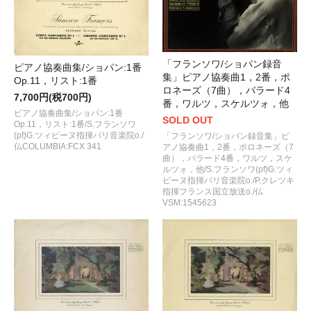
「フランソワ/ショパン録音
ピアノ協奏曲集/ショパン:1番
集」ピアノ協奏曲1，2番，ポ
Op.11，リスト:1番
ロネーズ（7曲），バラード4
7,700円(税700円)
番，ワルツ，スケルツォ，他
ピアノ協奏曲集/ショパン:1番
SOLD OUT
Op.11，リスト:1番/S.フランソワ
(pf)G.ツィピーヌ指揮パリ音楽院o./
「フランソワ/ショパン録音集」ピ
仏COLUMBIA:FCX 341
アノ協奏曲1，2番，ポロネーズ（7
曲），バラード4番，ワルツ，スケ
ルツォ，他/S.フランソワ(pf)G.ツィ
ピーヌ指揮パリ音楽院o./P.クレツキ
指揮フランス国立放送o./仏
VSM:1545623