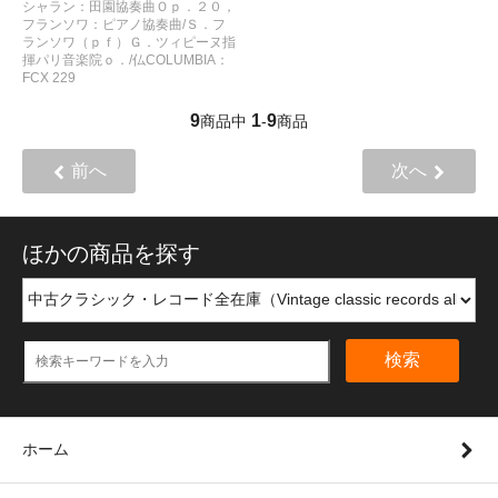
シャラン：田園協奏曲Ｏｐ．２０，
フランソワ：ピアノ協奏曲/Ｓ．フ
ランソワ（ｐｆ）Ｇ．ツィピーヌ指
揮パリ音楽院ｏ．/仏COLUMBIA：
FCX 229
9
1
9
商品中
-
商品
前へ
次へ
ほかの商品を探す
検索
ホーム