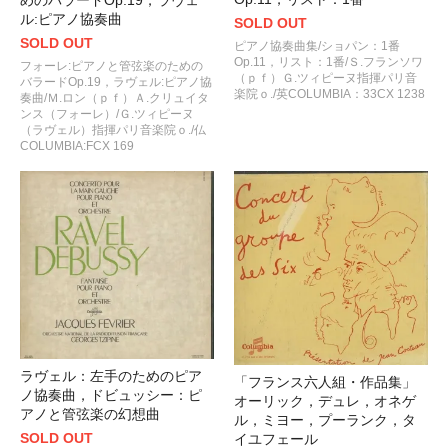
めのバラードOp.19，ラヴェ
ル:ピアノ協奏曲
SOLD OUT
SOLD OUT
ピアノ協奏曲集/ショパン：1番
Op.11，リスト：1番/Ｓ.フランソワ
フォーレ:ピアノと管弦楽のための
（ｐｆ）Ｇ.ツィピーヌ指揮パリ音
バラードOp.19，ラヴェル:ピアノ協
楽院ｏ./英COLUMBIA：33CX 1238
奏曲/Ｍ.ロン（ｐｆ）Ａ.クリュイタ
ンス（フォーレ）/Ｇ.ツィピーヌ
（ラヴェル）指揮パリ音楽院ｏ./仏
COLUMBIA:FCX 169
ラヴェル：左手のためのピア
「フランス六人組・作品集」
ノ協奏曲，ドビュッシー：ピ
オーリック，デュレ，オネゲ
アノと管弦楽の幻想曲
ル，ミヨー，プーランク，タ
SOLD OUT
イユフェール