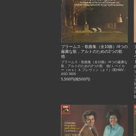
ブラームス・歌曲集（全10曲）/4つの
厳粛な歌，アルトのための2つの歌
他
ブラームス・歌曲集（全10曲）/4つの厳粛な
歌，アルトのための2つの歌 他/Ｊ.ベイカ
ー（ｍｓ）Ａ.プレヴィン（ｐｆ）/英HMV：
ASD 3605
5,500円(税500円)
2