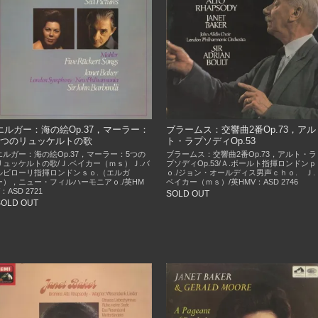
エルガー：海の絵Op.37，マーラー：
ブラームス：交響曲2番Op.73，アル
5つのリュッケルトの歌
ト・ラプソディOp.53
エルガー：海の絵Op.37，マーラー：5つの
ブラームス：交響曲2番Op.73，アルト・ラ
リュッケルトの歌/Ｊ.ベイカー（ｍｓ）Ｊ.バ
プソディOp.53/Ａ.ボールト指揮ロンドンｐ
ルビローリ指揮ロンドンｓｏ.（エルガ
ｏ./ジョン・オールディス男声ｃｈｏ. Ｊ.
ー），ニュー・フィルハーモニアｏ./英HM
ベイカー（ｍｓ）/英HMV：ASD 2746
V：ASD 2721
SOLD OUT
SOLD OUT