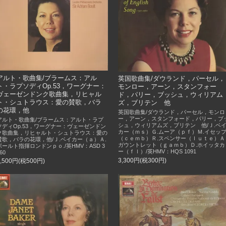
アルト・歌曲集/ブラームス：アル
英国歌曲集/ダウランド，パーセル，
ト・ラプソディOp.53，ワーグナー：
モンロー，アーン，スタンフォー
ヴェーゼンドンク歌曲集，リヒャル
ド，パリー，ブッシュ，ウィリアム
ト・シュトラウス：愛の賛歌，バラ
ズ，ブリテン 他
の花環，他
英国歌曲集/ダウランド，パーセル，モンロ
ー，アーン，スタンフォード，パリー，ブ
アルト・歌曲集/ブラームス：アルト・ラプ
シュ，ウィリアムズ，ブリテン 他/Ｊ.ベ
ソディOp.53，ワーグナー：ヴェーゼンドン
カー（ｍｓ）Ｇ.ムーア（ｐｆ）Ｍ.イセッ
ク歌曲集，リヒャルト・シュトラウス：愛の
（ｃｅｍｂ）Ｒ.スペンサー（ｌｕｔｅ）Ａ
賛歌，バラの花環，他/Ｊ.ベイカー（ａ）Ａ.
ガウントレット（ｇａｍｂ）Ｄ.ホイッタカ
ボールト指揮ロンドンｐｏ./英HMV：ASD 3
ー（ｆｌ）/英HMV：HQS 1091
60
3,300円(税300円)
5,500円(税500円)