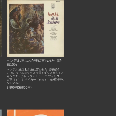
ヘンデル:主はわが主に言われた（詩
編109）
ヘンデル:主はわが主に言われた（詩編10
9）/Ｄ.ウィルコックス指揮イギリス室内ｏ./
キングス・カレッジｃｈｏ. Ｔ.ツィリス・
ガラ（ｓ）Ｊ.ベイカー（ｍｓ） 他/英HMV:
ASD 2262
8,800円(税800円)