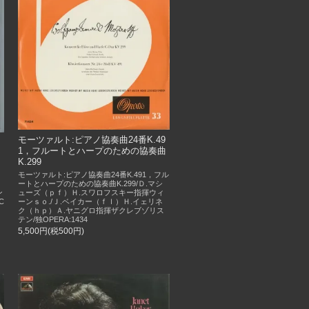
モーツァルト:ピアノ協奏曲24番K.49
1，フルートとハープのための協奏曲
K.299
モーツァルト:ピアノ協奏曲24番K.491，フル
ｍ
ートとハープのための協奏曲K.299/Ｄ.マシ
ューズ（ｐｆ）Ｈ.スワロフスキー指揮ウィ
ン
ーンｓｏ./Ｊ.ベイカー（ｆｌ）Ｈ.イェリネ
C
ク（ｈｐ）Ａ.ヤニグロ指揮ザクレブゾリス
テン/独OPERA:1434
5,500円(税500円)