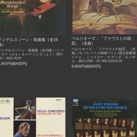
ベルリオーズ：「ファウストの劫
メンデルスゾーン・歌曲集（全16
罰」（全曲）
曲）
ベルリオーズ：「ファウストの劫罰」（全
メンデルスゾーン・歌曲集（全16曲）/Ｊ.ベ
曲）/Ｇ.プレートル指揮パリｏ./国立歌劇場
イカー（ｍｓ）Ｇ.パーソンズ（ｐｆ）/英H
ｃｈｏ.，Ｊ.ベイカー，Ｎ.ゲッダ，Ｇ.バキ
MV：ASD 4070
エ，他/仏VSM：2C 065-02019-20
4,400円(税400円)
8,800円(税800円)