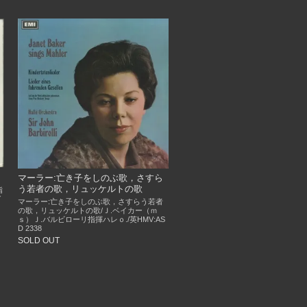
マーラー:亡き子をしのぶ歌，さすら
う若者の歌，リュッケルトの歌
指
ガ
マーラー:亡き子をしのぶ歌，さすらう若者
ｍ
の歌，リュッケルトの歌/Ｊ.ベイカー（ｍ
ｓ）Ｊ.バルビローリ指揮ハレｏ./英HMV:AS
D 2338
SOLD OUT