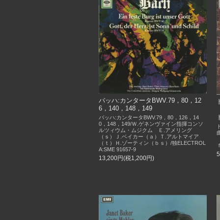
バッハ:カンタータBWV.79，80，12
6，140，148，149
バッハ:カンタータBWV.79，80，126，14
0，148，149/Ｗ.ゲネンヴァイン指揮コンソ
ルツィウム・ムジクム Ｅ.アメリング
（ｓ）Ｊ.ベイカー（ａ）Ｔ.アルトマイア
（ｔ）Ｈ.ゾーティン（ｂｓ）/独ELECTROL
ｆ
A:SME 91657-9
13,200円(税1,200円)