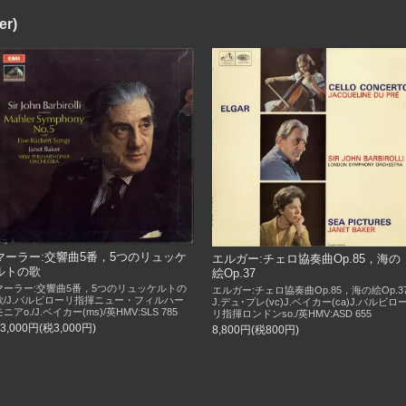
r)
マーラー:交響曲5番，5つのリュッケ
エルガー:チェロ協奏曲Op.85，海の
ルトの歌
絵Op.37
マーラー:交響曲5番，5つのリュッケルトの
エルガー:チェロ協奏曲Op.85，海の絵Op.37
歌/J.バルビローリ指揮ニュー・フィルハー
J.デュ･プレ(vc)J.ベイカー(ca)J.バルビロ
モニアo./J.ベイカー(ms)/英HMV:SLS 785
リ指揮ロンドンso./英HMV:ASD 655
33,000円(税3,000円)
8,800円(税800円)