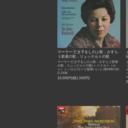
マーラー:亡き子をしのぶ歌，さすら
う若者の歌，リュッケルトの歌
マーラー:亡き子をしのぶ歌，さすらう若者
の歌，リュッケルトの歌/Ｊ.ベイカー（ｍ
ｓ）Ｊ.バルビローリ指揮ハレｏ./英HMV:AS
D 2338
16,500円(税1,500円)