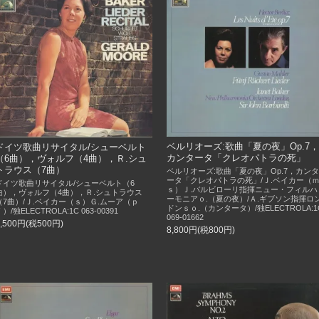
ベルリオーズ:歌曲「夏の夜」Op.7，
ドイツ歌曲リサイタル/シューベルト
カンタータ「クレオパトラの死」
（6曲），ヴォルフ（4曲），Ｒ.シュ
トラウス（7曲）
ベルリオーズ:歌曲「夏の夜」Op.7，カンタ
ータ「クレオパトラの死」/Ｊ.ベイカー（
ドイツ歌曲リサイタル/シューベルト（6
ｓ）Ｊ.バルビローリ指揮ニュー・フィルハ
曲），ヴォルフ（4曲），Ｒ.シュトラウス
ーモニアｏ.（夏の夜）/Ａ.ギブソン指揮ロ
（7曲）/Ｊ.ベイカー（ｓ）Ｇ.ムーア（ｐ
ドンｓｏ.（カンタータ）/独ELECTROLA:1
）/独ELECTROLA:1C 063-00391
069-01662
5,500円(税500円)
8,800円(税800円)