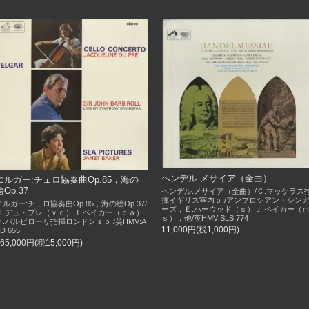
ヘンデル:メサイア（全曲）
エルガー:チェロ協奏曲Op.85，海の
絵Op.37
ヘンデル:メサイア（全曲）/Ｃ.マッケラス
揮イギリス室内ｏ./アンブロシアン・シン
エルガー:チェロ協奏曲Op.85，海の絵Op.37/
ーズ，Ｅ.ハーウッド（ｓ）Ｊ.ベイカー（
Ｊ.デュ・プレ（ｖｃ）Ｊ.ベイカー（ｃａ）
ｓ），他/英HMV:SLS 774
Ｊ.バルビローリ指揮ロンドンｓｏ./英HMV:A
11,000円(税1,000円)
D 655
165,000円(税15,000円)