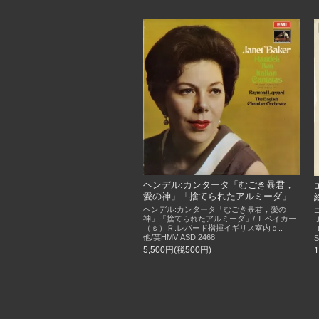
ヘンデル:カンタータ「むごき暴君，
愛の神」「捨てられたアルミーダ」
ヘンデル:カンタータ「むごき暴君，愛の
神」「捨てられたアルミーダ」/Ｊ.ベイカー
（ｓ）Ｒ.レパード指揮イギリス室内ｏ..
他/英HMV:ASD 2468
S
5,500円(税500円)