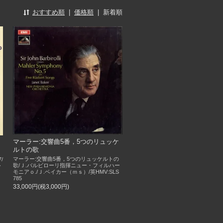
おすすめ順
|
価格順
|
新着順
マーラー:交響曲5番，5つのリュッケ
ルトの歌
マーラー:交響曲5番，5つのリュッケルトの
/
歌/Ｊ.バルビローリ指揮ニュー・フィルハー
ー
モニアｏ./Ｊ.ベイカー（ｍｓ）/英HMV:SLS
785
33,000円(税3,000円)