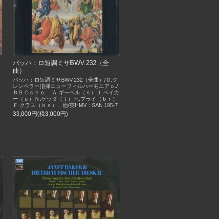
バッハ：ロ短調ミサBWV.232（全
曲）
バッハ：ロ短調ミサBWV.232（全曲）/Ｏ.ク
レンペラー指揮ニューフィルハーモニアｏ./
ＢＢＣｃｈｏ. Ａ.ギーベル（ｓ）Ｊ.ベイカ
ー（ａ）Ｎ.ゲッダ（ｔ）Ｈ.プライ（ｂｒ）
Ｆ.クラス（ｂｓ），他/英HMV：SAN 195-7
33,000円(税3,000円)