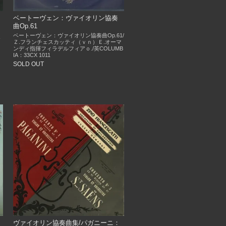
）
ベートーヴェン：ヴァイオリン協奏
曲Op.61
，
ベートーヴェン：ヴァイオリン協奏曲Op.61/
ｆ
Ｚ.フランチェスカッティ（ｖｎ）Ｅ.オーマ
ンディ指揮フィラデルフィアｏ./英COLUMB
IA：33CX 1011
SOLD OUT
ヴァイオリン協奏曲集/パガニーニ：