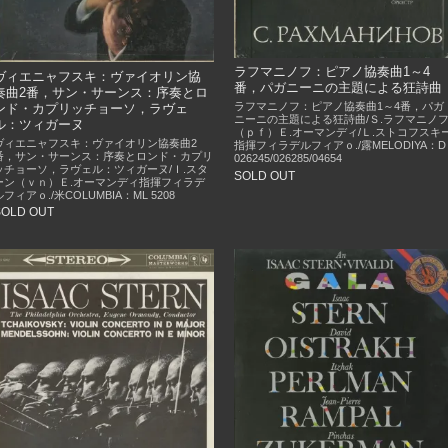
ラフマニノフ：ピアノ協奏曲1～4
ヴィエニャフスキ：ヴァイオリン協
番，パガニーニの主題による狂詩曲
奏曲2番，サン・サーンス：序奏とロ
ラフマニノフ：ピアノ協奏曲1～4番，パガ
ンド・カプリッチョーソ，ラヴェ
ニーニの主題による狂詩曲/Ｓ.ラフマニノ
ル：ツィガーヌ
（ｐｆ）Ｅ.オーマンディ/Ｌ.ストコフスキ
ヴィエニャフスキ：ヴァイオリン協奏曲2
指揮フィラデルフィアｏ./露MELODIYA：D
番，サン・サーンス：序奏とロンド・カプリ
026245/026285/04654
ッチョーソ，ラヴェル：ツィガーヌ/Ｉ.スタ
SOLD OUT
ーン（ｖｎ）Ｅ.オーマンディ指揮フィラデ
ルフィアｏ./米COLUMBIA：ML 5208
SOLD OUT