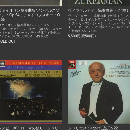
ヴァイオリン協奏曲集/メンデルスゾ
ヴィヴァルディ：協奏曲集（全4曲
ーン：Op.64，チャイコフスキー：O
ヴィヴァルディ：協奏曲集（全4曲）/Ｉ.ス
.35
ターン，Ｄ.オイストラフ，Ｉ.パールマン
Ｐ.ズーカーマン（ｖｎ）Ｊ.Ｐ.ランパル（
ヴァイオリン協奏曲集/メンデルスゾーン：
ｌ）Ｅ.オーマンディ指揮フィラデルフィア
Op.64，チャイコフスキー：Op.35/Ｉ.スター
ｏ.他/蘭CBS：74119
ン（ｖｎ）Ｅ.オーマンディ指揮フィラデル
5,500円(税500円)
フィアｏ./米COLUMBIA：MS 6062
SOLD OUT
レスピーギ：ローマの祭り，シベリ
シベリウス：4つの伝説Op.22