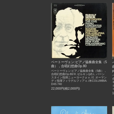
ベートーヴェン:ピアノ協奏曲全集（5
曲），合唱幻想曲Op.80
p
ベートーヴェン:ピアノ協奏曲全集（5曲），
合唱幻想曲Op.80/Ｒ.ゼルキン(pf)Ｌ.バーン
スタイン指揮ニューヨークｐｏ./Ｅ.オーマン
ディ指揮フィラデルフィアｏ./米COLUMBIA:
D4S 740
22,000円(税2,000円)
ｏ