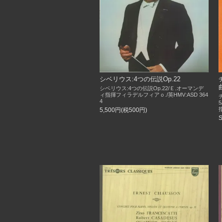
シベリウス:4つの伝説Op.22
シベリウス:4つの伝説Op.22/Ｅ.オーマンデ
ィ指揮フィラデルフィアｏ./英HMV:ASD 364
4
5,500円(税500円)