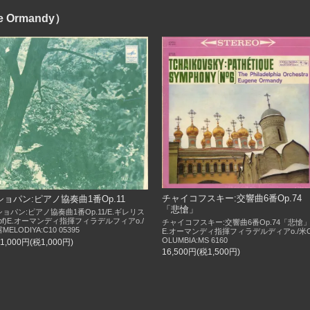
Ormandy）
チャイコフスキー:交響曲6番Op.74
ショパン:ピアノ協奏曲1番Op.11
「悲愴」
ショパン:ピアノ協奏曲1番Op.11/E.ギレリス
(pf)E.オーマンディ指揮フィラデルフィアo./
チャイコフスキー:交響曲6番Op.74「悲愴」
MELODIYA:C10 05395
E.オーマンディ指揮フィラデルディアo./米
OLUMBIA:MS 6160
11,000円(税1,000円)
16,500円(税1,500円)