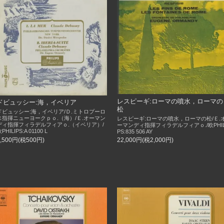
レスピーギ:ローマの噴水，ローマの
ドビュッシー:海，イベリア
松
ドビュッシー:海，イベリア/Ｄ.ミトロプーロ
ス指揮ニューヨークｐｏ.（海）/Ｅ.オーマン
レスピーギ:ローマの噴水，ローマの松/Ｅ.
ディ指揮フィラデルフィアｏ.（イベリア）/
ーマンディ指揮フィラデルフィアｏ./欧PHIL
PHILIPS:A 01100 L
PS:835 506 AY
5,500円(税500円)
22,000円(税2,000円)