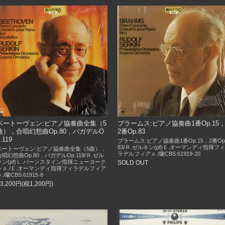
ベートーヴェン:ピアノ協奏曲全集（5
ブラームス:ピアノ協奏曲1番Op.15
曲），合唱幻想曲Op.80，バガデルO
2番Op.83
.119
ブラームス:ピアノ協奏曲1番Op.15，2番Op
83/Ｒ.ゼルキン(pf)Ｅ.オーマンディ指揮フィ
ベートーヴェン:ピアノ協奏曲全集（5曲），
ラデルフィアｏ./蘭CBS:61919-20
合唱幻想曲Op.80，バガデルOp.119/Ｒ.ゼル
キン(pf)Ｌ.バーンスタイン指揮ニューヨーク
SOLD OUT
ｐｏ./Ｅ.オーマンディ指揮フィラデルフィア
./蘭CBS:61915-8
13,200円(税1,200円)