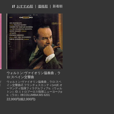
おすすめ順
|
価格順
|
新着順
ウォルトン:ヴァイオリン協奏曲，ラ
ロ:スペイン交響曲
/
ウォルトン:ヴァイオリン協奏曲，ラロ:スペ
C
イン交響曲/Z.フランチェスカッティ(vn)E.オ
ーマンディ指揮フィラデルフィアo.（ウォル
トン）/D.ミトロプーロス指揮ニューヨークp
o.（ラロ）/米COLUMBIA:MS 6201
22,000円(税2,000円)