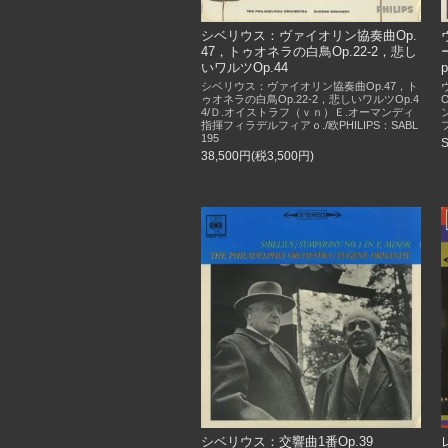
シベリウス：ヴァイオリン協奏曲Op.
47，トゥオネラの白鳥Op.22-2，悲し
いワルツOp.44
p
シベリウス：ヴァイオリン協奏曲Op.47，ト
ゥオネラの白鳥Op.22-2，悲しいワルツOp.4
4/Ｄ.オイストラフ（ｖｎ）Ｅ.オーマンディ
指揮フィラデルフィアｏ./欧PHILIPS：SABL
195
38,500円(税3,500円)
シベリウス：交響曲1番Op.39