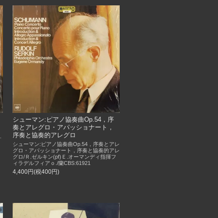
，
シューマン:ピアノ協奏曲Op.54，序
奏とアレグロ・アパッショナート，
序奏と協奏的アレグロ
.
シューマン:ピアノ協奏曲Op.54，序奏とアレ
グロ・アパッショナート，序奏と協奏的アレ
グロ/Ｒ.ゼルキン(pf)Ｅ.オーマンディ指揮フ
ィラデルフィアｏ./蘭CBS:61921
4,400円(税400円)