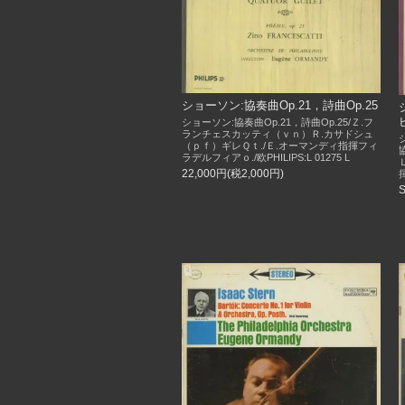
ショーソン:協奏曲Op.21，詩曲Op.25
ショーソン:協奏曲Op.21，詩曲Op.25/Ｚ.フ
ランチェスカッティ（ｖｎ）Ｒ.カサドシュ
（ｐｆ）ギレＱｔ./Ｅ.オーマンディ指揮フィ
ラデルフィアｏ./欧PHILIPS:L 01275 L
22,000円(税2,000円)
揮