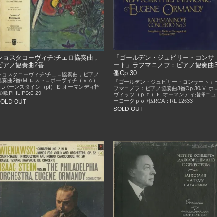
「ゴールデン・ジュビリー・コンサ
ショスタコーヴィチ:チェロ協奏曲，
ート」ラフマニノフ：ピアノ協奏曲
ピアノ協奏曲2番
番Op.30
ショスタコーヴィチ:チェロ協奏曲，ピアノ
協奏曲2番/Ｍ.ロストロポーヴィチ（ｖｃ）
「ゴールデン・ジュビリー・コンサート」
Ｌ.バーンスタイン（pf）Ｅ.オーマンディ指
フマニノフ：ピアノ協奏曲3番Op.30/Ｖ.ホ
/欧PHILIPS:C 29
ヴィッツ（ｐｆ）Ｅ.オーマンディ指揮ニュ
ーヨークｐｏ./仏RCA：RL 12633
SOLD OUT
SOLD OUT