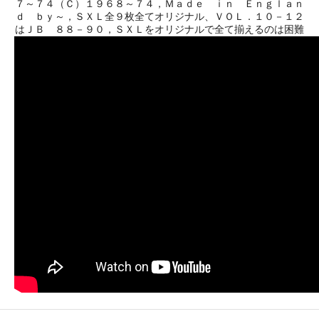
７～７４（Ｃ）１９６８～７４，Ｍａｄｅ ｉｎ Ｅｎｇｌａｎ
ｄ ｂｙ～，ＳＸＬ全９枚全てオリジナル、ＶＯＬ．１０－１２
はＪＢ ８８－９０，ＳＸＬをオリジナルで全て揃えるのは困難