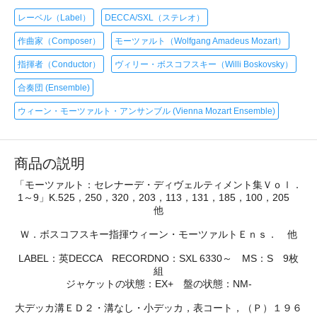
レーベル（Label）
DECCA/SXL（ステレオ）
作曲家（Composer）
モーツァルト（Wolfgang Amadeus Mozart）
指揮者（Conductor）
ヴィリー・ボスコフスキー（Willi Boskovsky）
合奏団 (Ensemble)
ウィーン・モーツァルト・アンサンブル (Vienna Mozart Ensemble)
商品の説明
「モーツァルト：セレナーデ・ディヴェルティメント集Ｖｏｌ．
1～9」K.525，250，320，203，113，131，185，100，205
他
Ｗ．ボスコフスキー指揮ウィーン・モーツァルトＥｎｓ． 他
LABEL：英DECCA RECORDNO：SXL 6330～ MS：S 9枚
組
ジャケットの状態：EX+ 盤の状態：NM-
大デッカ溝ＥＤ２・溝なし・小デッカ，表コート，（Ｐ）１９６