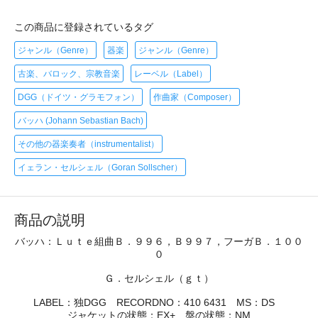
この商品に登録されているタグ
ジャンル（Genre）
器楽
ジャンル（Genre）
古楽、バロック、宗教音楽
レーベル（Label）
DGG（ドイツ・グラモフォン）
作曲家（Composer）
バッハ (Johann Sebastian Bach)
その他の器楽奏者（instrumentalist）
イェラン・セルシェル（Goran Sollscher）
商品の説明
バッハ：Ｌｕｔｅ組曲Ｂ．９９６，Ｂ９９７，フーガＢ．１００
０
Ｇ．セルシェル（ｇｔ）
LABEL：独DGG RECORDNO：410 6431 MS：DS
ジャケットの状態：EX+ 盤の状態：NM