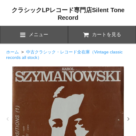
クラシックLPレコード専門店Silent Tone
Record
メニュー
カートを見る
ホーム
>
中古クラシック・レコード全在庫（Vintage classic
records all stock）