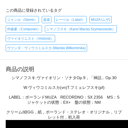
この商品に登録されているタグ
ジャンル（Genre）
器楽
レーベル（Label）
MUZA (ムザ)
作曲家（Composer）
シマノフスキ（Karol Maciej Szymanowski）
ヴァイオリニスト（Violinist）
ヴァンダ・ヴィウコミルスカ (Wanda Wiłkomirska)
商品の説明
シマノフスキ:ヴァイオリン・ソナタOp.9，「神話」Op.30
W.ヴィウコミルスカ(vn)T.フミェレフスキ(pf)
LABEL：ポーランドMUZA RECORDNO：SX 2356 MS：S
ジャケットの状態：EX+ 盤の状態：NM
クリーム/紺GG，紙，ポーランド・ステレオ・オリジナル，リブ
レット付，初入荷