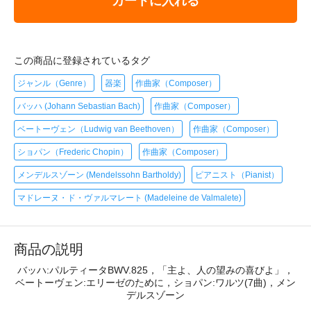
カートに入れる
この商品に登録されているタグ
ジャンル（Genre）
器楽
作曲家（Composer）
バッハ (Johann Sebastian Bach)
作曲家（Composer）
ベートーヴェン（Ludwig van Beethoven）
作曲家（Composer）
ショパン（Frederic Chopin）
作曲家（Composer）
メンデルスゾーン (Mendelssohn Bartholdy)
ピアニスト（Pianist）
マドレーヌ・ド・ヴァルマレート (Madeleine de Valmalete)
商品の説明
バッハ:パルティータBWV.825，「主よ、人の望みの喜びよ」，
ベートーヴェン:エリーゼのために，ショパン:ワルツ(7曲)，メン
デルスゾーン