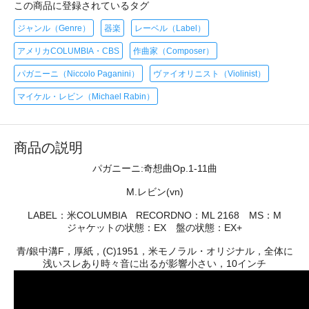
この商品に登録されているタグ
ジャンル（Genre）
器楽
レーベル（Label）
アメリカCOLUMBIA・CBS
作曲家（Composer）
パガニーニ（Niccolo Paganini）
ヴァイオリニスト（Violinist）
マイケル・レビン（Michael Rabin）
商品の説明
パガニーニ:奇想曲Op.1-11曲
M.レビン(vn)
LABEL：米COLUMBIA RECORDNO：ML 2168 MS：M
ジャケットの状態：EX 盤の状態：EX+
青/銀中溝F，厚紙，(C)1951，米モノラル・オリジナル，全体に
浅いスレあり時々音に出るが影響小さい，10インチ