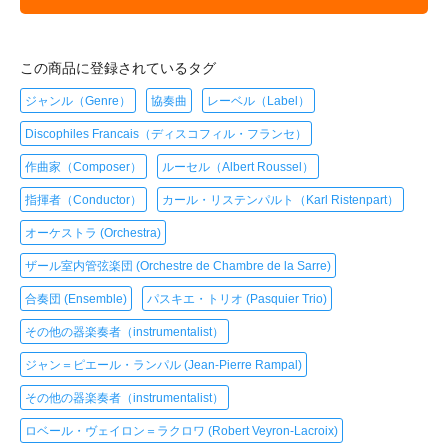
この商品に登録されているタグ
ジャンル（Genre）
協奏曲
レーベル（Label）
Discophiles Francais（ディスコフィル・フランセ）
作曲家（Composer）
ルーセル（Albert Roussel）
指揮者（Conductor）
カール・リステンパルト（Karl Ristenpart）
オーケストラ (Orchestra)
ザール室内管弦楽団 (Orchestre de Chambre de la Sarre)
合奏団 (Ensemble)
パスキエ・トリオ (Pasquier Trio)
その他の器楽奏者（instrumentalist）
ジャン＝ピエール・ランパル (Jean-Pierre Rampal)
その他の器楽奏者（instrumentalist）
ロベール・ヴェイロン＝ラクロワ (Robert Veyron-Lacroix)