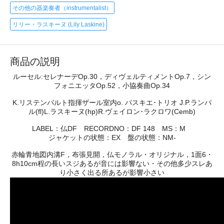
その他の器楽奏者（instrumentalist）
リリー・ラスキーヌ (Lily Laskine)
商品の説明
ルーセル:セレナーデOp.30，ディヴェルティメントOp.7，シン
フォニエッタOp.52，小協奏曲Op.34
K.リステンパルト指揮ザール室内o. パスキエ･トリオ J.P.ランパ
ル(fl)L.ラスキーヌ(hp)R.ヴェイロン･ラクロワ(Cemb)
LABEL：仏DF RECORDNO：DF 148 MS：M
ジャケットの状態：EX 盤の状態：NM-
赤輪青地図内溝F，布張見開，仏モノラル・オリジナル，1面6・
8h10cm程の長いスジあるが音には影響ない・その他多少スレあ
り小さく出る所あるが影響小さい