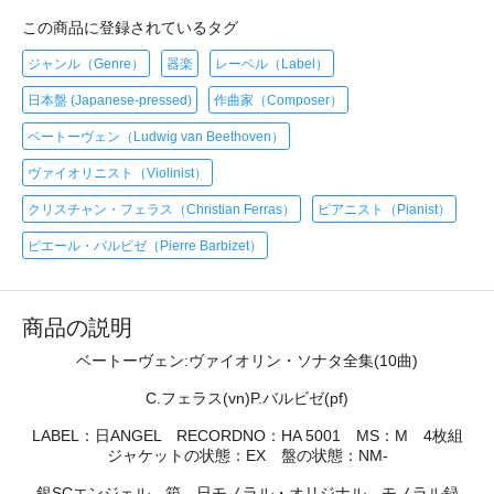
この商品に登録されているタグ
ジャンル（Genre）
器楽
レーベル（Label）
日本盤 (Japanese-pressed)
作曲家（Composer）
ベートーヴェン（Ludwig van Beethoven）
ヴァイオリニスト（Violinist）
クリスチャン・フェラス（Christian Ferras）
ピアニスト（Pianist）
ピエール・バルビゼ（Pierre Barbizet）
商品の説明
ベートーヴェン:ヴァイオリン・ソナタ全集(10曲)
C.フェラス(vn)P.バルビゼ(pf)
LABEL：日ANGEL RECORDNO：HA 5001 MS：M 4枚組
ジャケットの状態：EX 盤の状態：NM-
銀SCエンジェル，箱，日モノラル・オリジナル，モノラル録