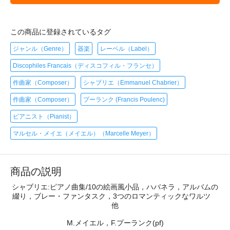
この商品に登録されているタグ
ジャンル（Genre）
器楽
レーベル（Label）
Discophiles Francais（ディスコフィル・フランセ）
作曲家（Composer）
シャブリエ（Emmanuel Chabrier）
作曲家（Composer）
プーランク (Francis Poulenc)
ピアニスト（Pianist）
マルセル・メイエ（メイエル）（Marcelle Meyer）
商品の説明
シャブリエ:ピアノ曲集/10の絵画風小品，ハバネラ，アルバムの
綴り，ブレー・ファンタスク，3つのロマンティックなワルツ
他
M.メイエル，F.プーランク(pf)