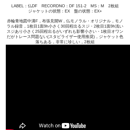
LABEL：仏DF RECORDNO：DF 151-2 MS：M 2枚組
ジャケットの状態：EX 盤の状態：EX+
赤輪青地図中溝F，布張見開W，仏モノラル・オリジナル，モノ
ラル録音，1枚目1面9h小さく30回程出るスジ・2枚目1面9h浅い
スジあり小さく25回程出るがいずれも影響小さい・1枚目オワン
だがトレース問題ない(スタビライザー使用推奨)，ジャケット色
落ちある，非常に珍しい，2枚組