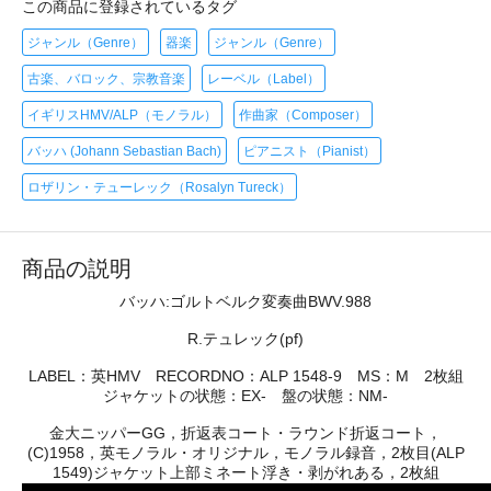
この商品に登録されているタグ
ジャンル（Genre）
器楽
ジャンル（Genre）
古楽、バロック、宗教音楽
レーベル（Label）
イギリスHMV/ALP（モノラル）
作曲家（Composer）
バッハ (Johann Sebastian Bach)
ピアニスト（Pianist）
ロザリン・テューレック（Rosalyn Tureck）
商品の説明
バッハ:ゴルトベルク変奏曲BWV.988
R.テュレック(pf)
LABEL：英HMV RECORDNO：ALP 1548-9 MS：M 2枚組
ジャケットの状態：EX- 盤の状態：NM-
金大ニッパーGG，折返表コート・ラウンド折返コート，
(C)1958，英モノラル・オリジナル，モノラル録音，2枚目(ALP
1549)ジャケット上部ミネート浮き・剥がれある，2枚組