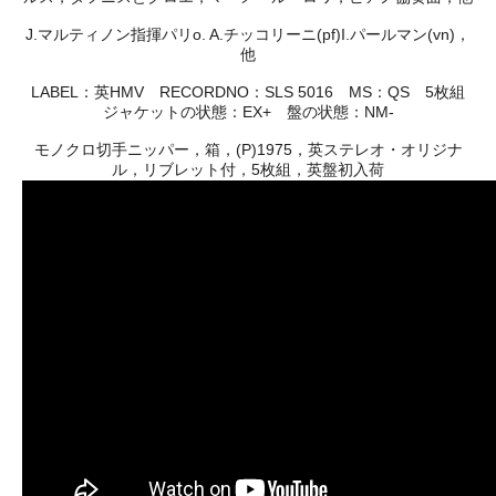
J.マルティノン指揮パリo. A.チッコリーニ(pf)I.パールマン(vn)，
他
LABEL：英HMV RECORDNO：SLS 5016 MS：QS 5枚組
ジャケットの状態：EX+ 盤の状態：NM-
モノクロ切手ニッパー，箱，(P)1975，英ステレオ・オリジナ
ル，リブレット付，5枚組，英盤初入荷