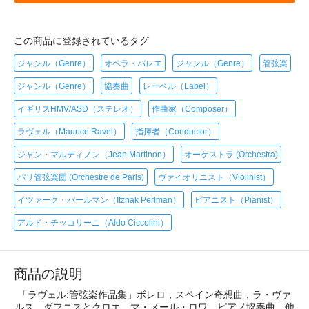
この商品に登録されているタグ
ジャンル（Genre）
オペラ・バレエ
ジャンル（Genre）
管弦楽
ジャンル（Genre）
協奏曲
レーベル（Label）
イギリスHMV/ASD（ステレオ）
作曲家（Composer）
ラヴェル（Maurice Ravel）
指揮者（Conductor）
ジャン・マルティノン（Jean Martinon）
オーケストラ (Orchestra)
パリ管弦楽団 (Orchestre de Paris)
ヴァイオリニスト（Violinist）
イツァーク・パールマン（Itzhak Perlman）
ピアニスト（Pianist）
アルド・チッコリーニ（Aldo Ciccolini）
商品の説明
「ラヴェル:管弦楽作品集」ボレロ，スペイン奇想曲，ラ・ヴァ
ルス，ダフニスとクロエ，マ・メール・ロワ，ピアノ協奏曲，他