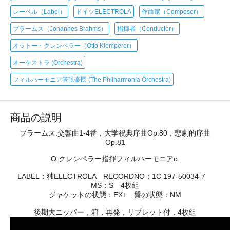
レーベル（Label）
ドイツELECTROLA
作曲家（Composer）
ブラームス（Johannes Brahms）
指揮者（Conductor）
オットー・クレンペラー（Otto Klemperer）
オーケストラ (Orchestra)
フィルハーモニア管弦楽団 (The Philharmonia Orchestra)
商品の説明
ブラームス:交響曲1-4番，大学祝典序曲Op.80，悲劇的序曲
Op.81
O.クレンペラー指揮フィルハーモニアo.
LABEL：独ELECTROLA RECORDNO：1C 197-50034-7
MS：S 4枚組
ジャケットの状態：EX+ 盤の状態：NM
後期大ニッパー，箱，再発，リブレット付，4枚組