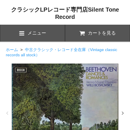
クラシックLPレコード専門店Silent Tone
Record
メニュー
カートを見る
ホーム
>
中古クラシック・レコード全在庫（Vintage classic
records all stock）