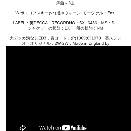
舞曲～3曲
W.ボスコフスキー(vn)指揮ウィーン･モーツァルトEns.
LABEL：英DECCA RECORDNO：SXL 6436 MS：S
ジャケットの状態：EX+ 盤の状態：NM
大デッカ溝なしED3，表コート，(P)1969(C)1970，英ステレ
オ・オリジナル，2W-2W，Made in England by