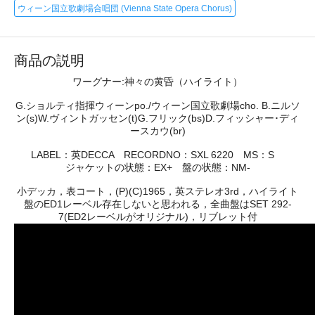
ウィーン国立歌劇場合唱団 (Vienna State Opera Chorus)
商品の説明
ワーグナー:神々の黄昏（ハイライト）
G.ショルティ指揮ウィーンpo./ウィーン国立歌劇場cho. B.ニルソ
ン(s)W.ヴィントガッセン(t)G.フリック(bs)D.フィッシャー･ディ
ースカウ(br)
LABEL：英DECCA RECORDNO：SXL 6220 MS：S
ジャケットの状態：EX+ 盤の状態：NM-
小デッカ，表コート，(P)(C)1965，英ステレオ3rd，ハイライト
盤のED1レーベル存在しないと思われる，全曲盤はSET 292-
7(ED2レーベルがオリジナル)，リブレット付