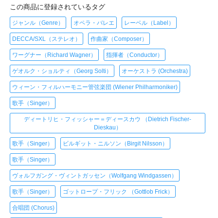
この商品に登録されているタグ
ジャンル（Genre）
オペラ・バレエ
レーベル（Label）
DECCA/SXL（ステレオ）
作曲家（Composer）
ワーグナー（Richard Wagner）
指揮者（Conductor）
ゲオルク・ショルティ（Georg Solti）
オーケストラ (Orchestra)
ウィーン・フィルハーモニー管弦楽団 (Wiener Philharmoniker)
歌手（Singer）
ディートリヒ・フィッシャー＝ディースカウ （Dietrich Fischer-
Dieskau）
歌手（Singer）
ビルギット・ニルソン（Birgit Nilsson）
歌手（Singer）
ヴォルフガング・ヴィントガッセン（Wolfgang Windgassen）
歌手（Singer）
ゴットロープ・フリック （Gottlob Frick）
合唱団 (Chorus)