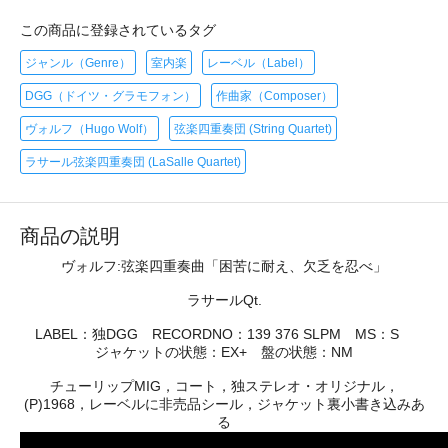
この商品に登録されているタグ
ジャンル（Genre）
室内楽
レーベル（Label）
DGG（ドイツ・グラモフォン）
作曲家（Composer）
ヴォルフ（Hugo Wolf）
弦楽四重奏団 (String Quartet)
ラサール弦楽四重奏団 (LaSalle Quartet)
商品の説明
ヴォルフ:弦楽四重奏曲「困苦に耐え、欠乏を忍べ」
ラサールQt.
LABEL：独DGG RECORDNO：139 376 SLPM MS：S
ジャケットの状態：EX+ 盤の状態：NM
チューリップMIG，コート，独ステレオ・オリジナル，
(P)1968，レーベルに非売品シール，ジャケット裏小書き込みあ
る