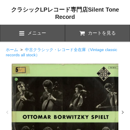
クラシックLPレコード専門店Silent Tone
Record
メニュー
カートを見る
ホーム
>
中古クラシック・レコード全在庫（Vintage classic
records all stock）