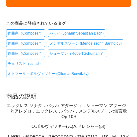
この商品に登録されているタグ
作曲家（Composer）
バッハ (Johann Sebastian Bach)
作曲家（Composer）
メンデルスゾーン (Mendelssohn Bartholdy)
作曲家（Composer）
シューマン（Robert Schumann）
チェリスト（cellist）
オトマール・ボルヴィツキー (Ottomar Borwitzky)
商品の説明
エックレス:ソナタ，バッハ:アダージョ，シューマン:アダージョ
とアレグロ，エックレス，バッハ，メンデルスゾーン:無言歌
Op.109
O.ボルヴィツキー(vc)A.ドレシャー(pf)
LABEL：独DECCA RECORDNO：TW 30117 MS：M 10イ