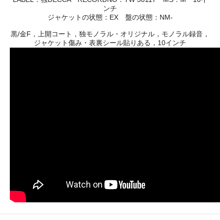
ンチ
ジャケットの状態：EX 盤の状態：NM-
黒/金F，上開コート，独モノラル・オリジナル，モノラル録音，
ジャケット傷み・表裏シール貼りある，10インチ