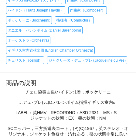
イギリスHMV/ASD（ステレオ）
作曲家（Composer）
ハイドン（Franz Joseph Haydn）
作曲家（Composer）
ボッケリーニ (Boccherini)
指揮者（Conductor）
ダニエル・バレンボイム (Daniel Barenboim)
オーケストラ (Orchestra)
イギリス室内管弦楽団 (English Chamber Orchestra)
チェリスト（cellist）
ジャクリーヌ・デュ・プレ (Jacqueline du Pre)
商品の説明
チェロ協奏曲集/ハイドン:1番，ボッケリーニ
J.デュ･プレ(vc)D.バレンボイム指揮イギリス室内o.
LABEL：英HMV RECORDNO：ASD 2331 MS：S
ジャケットの状態：EX 盤の状態：NM
SCニッパー，三方折返表コート，(P)(C)1967，英ステレオ・オ
リジナル，ジャケット色褪せ・汚れある，盤の状態非常に良い