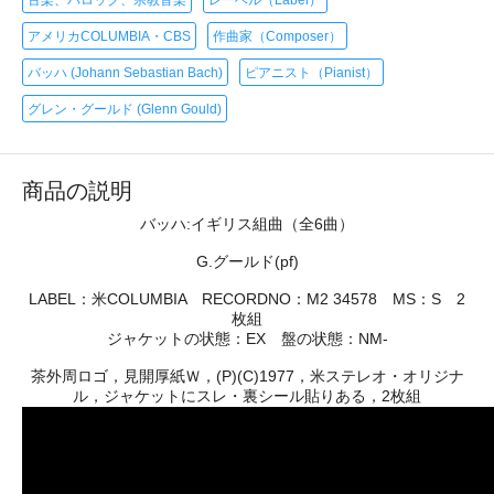
アメリカCOLUMBIA・CBS
作曲家（Composer）
バッハ (Johann Sebastian Bach)
ピアニスト（Pianist）
グレン・グールド (Glenn Gould)
商品の説明
バッハ:イギリス組曲（全6曲）
G.グールド(pf)
LABEL：米COLUMBIA RECORDNO：M2 34578 MS：S 2
枚組
ジャケットの状態：EX 盤の状態：NM-
茶外周ロゴ，見開厚紙Ｗ，(P)(C)1977，米ステレオ・オリジナ
ル，ジャケットにスレ・裏シール貼りある，2枚組