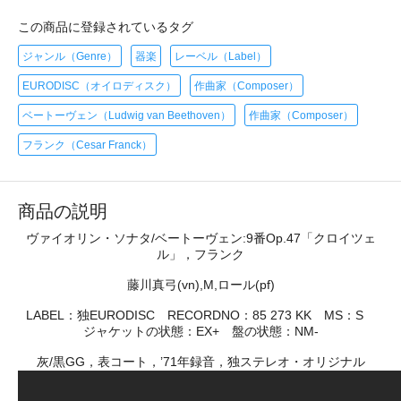
この商品に登録されているタグ
ジャンル（Genre）
器楽
レーベル（Label）
EURODISC（オイロディスク）
作曲家（Composer）
ベートーヴェン（Ludwig van Beethoven）
作曲家（Composer）
フランク（Cesar Franck）
商品の説明
ヴァイオリン・ソナタ/ベートーヴェン:9番Op.47「クロイツェ
ル」，フランク
藤川真弓(vn),M,ロール(pf)
LABEL：独EURODISC RECORDNO：85 273 KK MS：S
ジャケットの状態：EX+ 盤の状態：NM-
灰/黒GG，表コート，’71年録音，独ステレオ・オリジナル