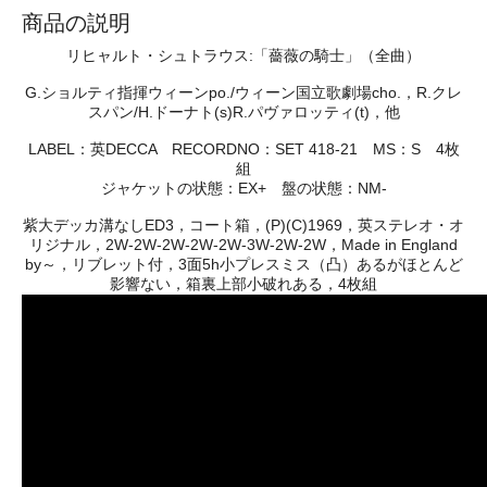
商品の説明
リヒャルト・シュトラウス:「薔薇の騎士」（全曲）
G.ショルティ指揮ウィーンpo./ウィーン国立歌劇場cho.，R.クレ
スパン/H.ドーナト(s)R.パヴァロッティ(t)，他
LABEL：英DECCA RECORDNO：SET 418-21 MS：S 4枚
組
ジャケットの状態：EX+ 盤の状態：NM-
紫大デッカ溝なしED3，コート箱，(P)(C)1969，英ステレオ・オ
リジナル，2W-2W-2W-2W-2W-3W-2W-2W，Made in England
by～，リブレット付，3面5h小プレスミス（凸）あるがほとんど
影響ない，箱裏上部小破れある，4枚組