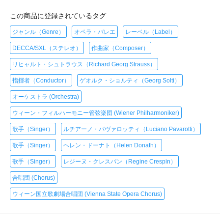
この商品に登録されているタグ
ジャンル（Genre）
オペラ・バレエ
レーベル（Label）
DECCA/SXL（ステレオ）
作曲家（Composer）
リヒャルト・シュトラウス（Richard Georg Strauss）
指揮者（Conductor）
ゲオルク・ショルティ（Georg Solti）
オーケストラ (Orchestra)
ウィーン・フィルハーモニー管弦楽団 (Wiener Philharmoniker)
歌手（Singer）
ルチアーノ・パヴァロッティ（Luciano Pavarotti）
歌手（Singer）
ヘレン・ドーナト（Helen Donath）
歌手（Singer）
レジーヌ・クレスパン（Regine Crespin）
合唱団 (Chorus)
ウィーン国立歌劇場合唱団 (Vienna State Opera Chorus)