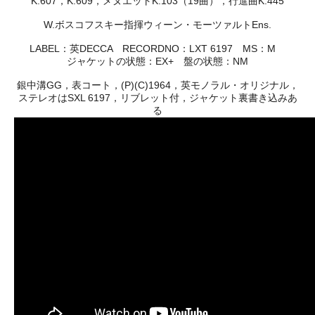
K.607，K.609，メヌエットK.103（19曲），行進曲K.445
W.ボスコフスキー指揮ウィーン・モーツァルトEns.
LABEL：英DECCA RECORDNO：LXT 6197 MS：M
ジャケットの状態：EX+ 盤の状態：NM
銀中溝GG，表コート，(P)(C)1964，英モノラル・オリジナル，
ステレオはSXL 6197，リブレット付，ジャケット裏書き込みあ
る