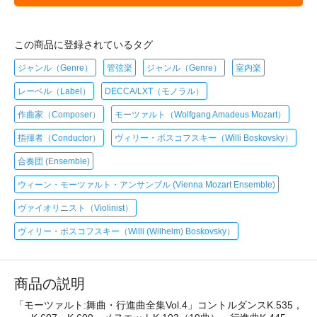
この商品に登録されているタグ
ジャンル（Genre）
管弦楽
ジャンル（Genre）
室内楽
レーベル（Label）
DECCA/LXT（モノラル）
作曲家（Composer）
モーツァルト（Wolfgang Amadeus Mozart）
指揮者（Conductor）
ヴィリー・ボスコフスキー（Willi Boskovsky）
合奏団 (Ensemble)
ウィーン・モーツァルト・アンサンブル (Vienna Mozart Ensemble)
ヴァイオリニスト（Violinist）
ヴィリー・ボスコフスキー（Willi (Wilhelm) Boskovsky）
商品の説明
「モーツァルト:舞曲・行進曲全集Vol.4」コントルダンスK.535，