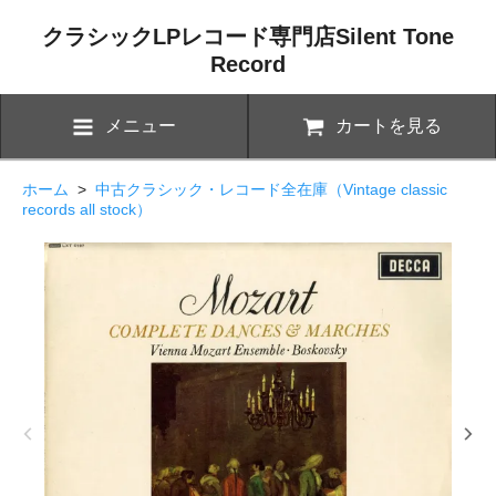
クラシックLPレコード専門店Silent Tone
Record
メニュー
カートを見る
ホーム
>
中古クラシック・レコード全在庫（Vintage classic
records all stock）