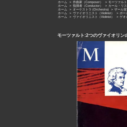
ホーム
>
作曲家（Composer）
>
モーツァルト（Wo
ホーム
>
指揮者（Conductor）
>
カール・リステン
ホーム
>
オーケストラ (Orchestra)
>
ザール室内管弦
ホーム
>
ヴァイオリニスト（Violinist）
>
ポール
ホーム
>
ヴァイオリニスト（Violinist）
>
ゲオル
モーツァルト:2つのヴァイオリンの