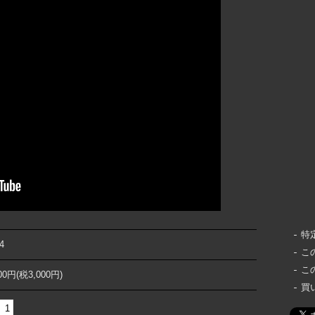
特
4
こ
こ
000円(税3,000円)
買