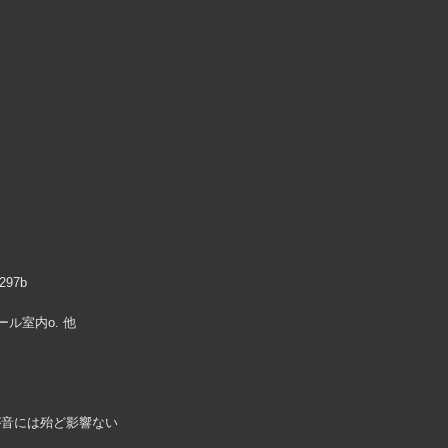
97b
ール室内o. 他
M
が音には殆ど影響ない