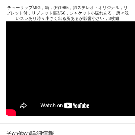
チューリップMIG，箱，(P)1965，独ステレオ・オリジナル，リ
ブレット付，リブレット裏3/66，ジャケット小破れある，所々浅
いスレあり時々小さく出る所あるが影響小さい，3枚組
その他の詳細情報