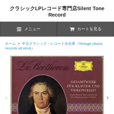
クラシックLPレコード専門店Silent Tone
Record
メニュー
カートを見る
ホーム
>
中古クラシック・レコード全在庫（Vintage classic
records all stock）