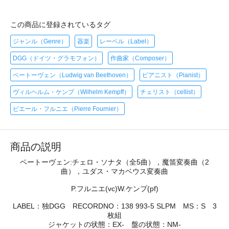
この商品に登録されているタグ
ジャンル（Genre）
器楽
レーベル（Label）
DGG（ドイツ・グラモフォン）
作曲家（Composer）
ベートーヴェン（Ludwig van Beethoven）
ピアニスト（Pianist）
ヴィルヘルム・ケンプ（Wilhelm Kempff）
チェリスト（cellist）
ピエール・フルニエ（Pierre Fournier）
商品の説明
ベートーヴェン:チェロ・ソナタ（全5曲），魔笛変奏曲（2
曲），ユダス・マカベウス変奏曲
P.フルニエ(vc)W.ケンプ(pf)
LABEL：独DGG RECORDNO：138 993-5 SLPM MS：S 3
枚組
ジャケットの状態：EX- 盤の状態：NM-