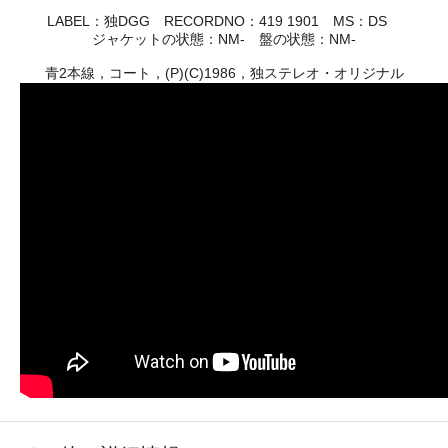
LABEL：独DGG RECORDNO：419 1901 MS：DS
ジャケットの状態：NM- 盤の状態：NM-
青2本線，コート，(P)(C)1986，独ステレオ・オリジナル