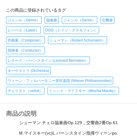
この商品に登録されているタグ
ジャンル（Genre）
協奏曲
ジャンル（Genre）
交響曲
レーベル（Label）
DGG（ドイツ・グラモフォン）
作曲家（Composer）
シューマン（Robert Schumann）
指揮者（Conductor）
レナード・バーンスタイン (Leonard Bernstein）
オーケストラ (Orchestra)
ウィーン・フィルハーモニー管弦楽団 (Wiener Philharmoniker)
チェリスト（cellist）
ミッシャ・マイスキー（Mischa Maisky）
商品の説明
シューマン:チェロ協奏曲Op.129，交響曲2番Op.61
M.マイスキー(vc)L.バーンスタイン指揮ウィーンpo.