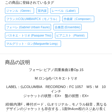
この商品に登録されているタグ
ジャンル（Genre）
室内楽
レーベル（Label）
フランスCOLUMBIA/FCX（モノラル）
作曲家（Composer）
フォーレ (Gabriel Urbain Faure)
合奏団 (Ensemble)
パスキエ・トリオ (Pasquier Trio)
ピアニスト（Pianist）
マルグリット・ロン(Marguerite Long）
商品の説明
フォーレ:ピアノ四重奏曲1番Op.15
M.ロン(pf)パスキエ･トリオ
LABEL：仏COLUMBIA RECORDNO：FC 1057 MS：M 10
インチ
ジャケットの状態：EX+ 盤の状態：EX+
紺/銀内溝F，棒付ボード，仏オリジナル，モノラル録音，異なる
デザインのジャケットも存在する，1面9h4cm程のスジあり長く