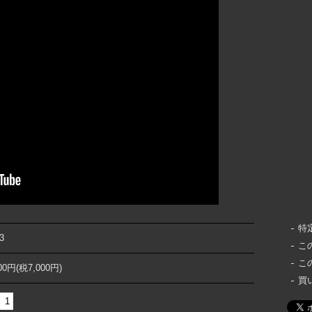
特
3
こ
こ
000円(税7,000円)
買