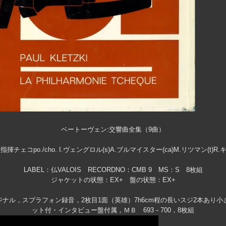
ベートーヴェン:交響曲全集（9曲）
指揮チェコpo./cho. I.ヴェングロル(s)A.ブルマイスター(ca)M.リツマン(t)R.キ
LABEL：仏VALOIS RECORDNO：CMB 9 MS：S 8枚組
ジャケットの状態：EX+ 盤の状態：EX+
ジナル，スプラフォン録音，2枚目1面（英雄）7h6cm程の長いスジ2本あり
ット付・インタビュー盤付属，ＭＢ 693－700，8枚組