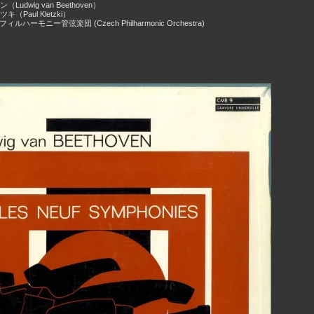
udwig van Beethoven）
（Paul Kletzki）
ルハーモニー管弦楽団 (Czech Philharmonic Orchestra)
）