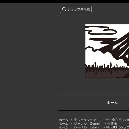
ショップ内検索
ホーム
ホーム
>
中古クラシック・レコード全在庫（Vintage cla
ホーム
>
ジャンル（Genre）
>
交響曲
ホーム
>
レーベル（Label）
>
VALOIS（ヴァ