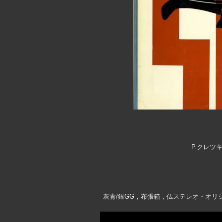
P.クレツキ
灰青/銀GG，布張箱，仏ステレオ・オリ