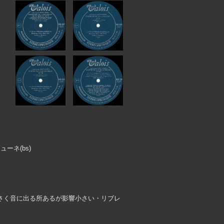
ューネ(bs)
小さく音に出る所あるが影響小さい・リブレ