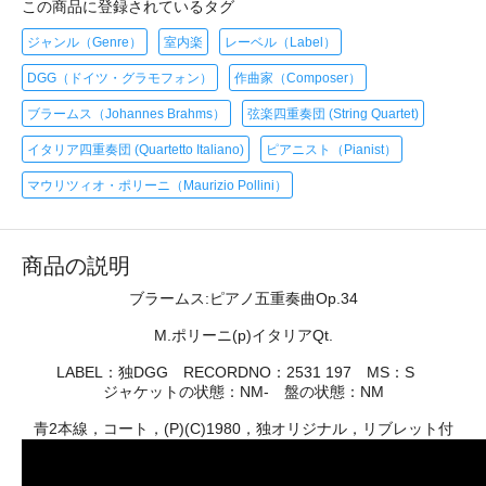
この商品に登録されているタグ
ジャンル（Genre）
室内楽
レーベル（Label）
DGG（ドイツ・グラモフォン）
作曲家（Composer）
ブラームス（Johannes Brahms）
弦楽四重奏団 (String Quartet)
イタリア四重奏団 (Quartetto Italiano)
ピアニスト（Pianist）
マウリツィオ・ポリーニ（Maurizio Pollini）
商品の説明
ブラームス:ピアノ五重奏曲Op.34
M.ポリーニ(p)イタリアQt.
LABEL：独DGG RECORDNO：2531 197 MS：S
ジャケットの状態：NM- 盤の状態：NM
青2本線，コート，(P)(C)1980，独オリジナル，リブレット付