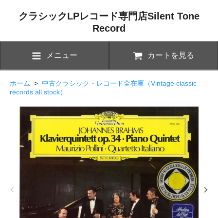
クラシックLPレコード専門店Silent Tone
Record
メニュー
カートを見る
ホーム
>
中古クラシック・レコード全在庫（Vintage classic
records all stock）