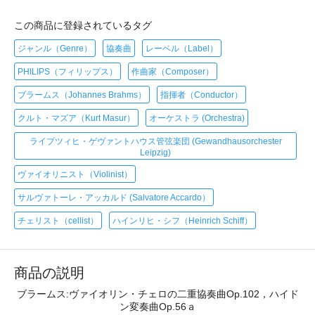
この商品に登録されているタグ
ジャンル（Genre）
協奏曲
レーベル（Label）
PHILIPS（フィリップス）
作曲家（Composer）
ブラームス（Johannes Brahms）
指揮者（Conductor）
クルト・マズア（Kurt Masur）
オーケストラ (Orchestra)
ライプツィヒ・ゲヴァントハウス管弦楽団 (Gewandhausorchester
Leipzig)
ヴァイオリニスト（Violinist）
サルヴァトーレ・アッカルド (Salvatore Accardo）
チェリスト（cellist）
ハインリヒ・シフ（Heinrich Schiff）
商品の説明
ブラームス:ヴァイオリン・チェロの二重協奏曲Op.102，ハイド
ン変奏曲Op.56ａ