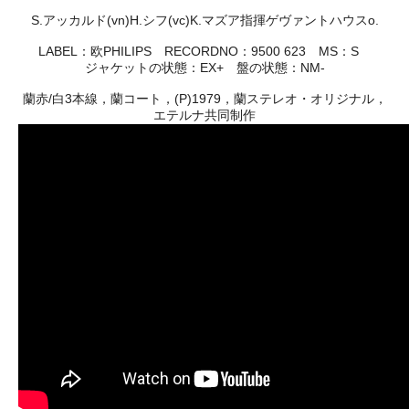
S.アッカルド(vn)H.シフ(vc)K.マズア指揮ゲヴァントハウスo.
LABEL：欧PHILIPS RECORDNO：9500 623 MS：S
ジャケットの状態：EX+ 盤の状態：NM-
蘭赤/白3本線，蘭コート，(P)1979，蘭ステレオ・オリジナル，
エテルナ共同制作