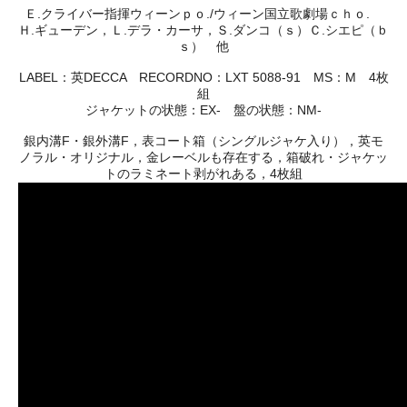
Ｅ.クライバー指揮ウィーンｐｏ./ウィーン国立歌劇場ｃｈｏ.
Ｈ.ギューデン，Ｌ.デラ・カーサ，Ｓ.ダンコ（ｓ）Ｃ.シエピ（ｂ
ｓ） 他
LABEL：英DECCA RECORDNO：LXT 5088-91 MS：M 4枚
組
ジャケットの状態：EX- 盤の状態：NM-
銀内溝F・銀外溝F，表コート箱（シングルジャケ入り），英モ
ノラル・オリジナル，金レーベルも存在する，箱破れ・ジャケッ
トのラミネート剥がれある，4枚組