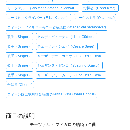
モーツァルト（Wolfgang Amadeus Mozart）
指揮者（Conductor）
エーリヒ・クライバー（Erich Kleiber）
オーケストラ (Orchestra)
ウィーン・フィルハーモニー管弦楽団 (Wiener Philharmoniker)
歌手（Singer）
ヒルデ・ギューデン（Hilde Güden）
歌手（Singer）
チェーザレ・シエピ（Cesare Siepi）
歌手（Singer）
リーザ・デラ・カーザ（Lisa Della Casa）
歌手（Singer）
シュザンヌ・ダンコ（Suzanne Danco）
歌手（Singer）
リーザ・デラ・カーザ（Lisa Della Casa）
合唱団 (Chorus)
ウィーン国立歌劇場合唱団 (Vienna State Opera Chorus)
商品の説明
モーツァルト:フィガロの結婚（全曲）