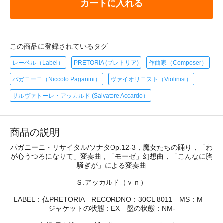
カートに入れる
この商品に登録されているタグ
レーベル（Label）
PRETORIA (プレトリア)
作曲家（Composer）
パガニーニ（Niccolo Paganini）
ヴァイオリニスト（Violinist）
サルヴァトーレ・アッカルド (Salvatore Accardo）
商品の説明
パガニーニ・リサイタル/ソナタOp.12-3，魔女たちの踊り，「わ
が心うつろになりて」変奏曲，「モーゼ」幻想曲，「こんなに胸
騒ぎが」による変奏曲
Ｓ.アッカルド（ｖｎ）
LABEL：仏PRETORIA RECORDNO：30CL 8011 MS：M
ジャケットの状態：EX 盤の状態：NM-