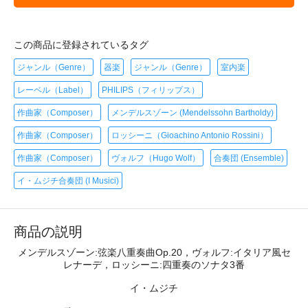
この商品に登録されているタグ
ジャンル（Genre）
器楽
ジャンル（Genre）
室内楽
レーベル（Label）
PHILIPS（フィリップス）
作曲家（Composer）
メンデルスゾーン (Mendelssohn Bartholdy)
作曲家（Composer）
ロッシーニ（Gioachino Antonio Rossini）
作曲家（Composer）
ヴォルフ（Hugo Wolf）
合奏団 (Ensemble)
イ・ムジチ合奏団 (I Musici)
商品の説明
メンデルスゾーン:弦楽八重奏曲Op.20，ヴォルフ:イタリア風セ
レナーデ，ロッシーニ:四重奏のソナタ3番
イ・ムジチ