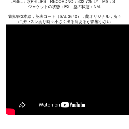
LABEL：欧PHILIPS RECORDNO：802 725 LY MS：S
ジャケットの状態：EX 盤の状態：NM-
蘭赤/銀3本線，英表コート（SAL 3640），蘭オリジナル，所々
に浅いスレあり時々小さく出る所あるが影響小さい