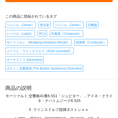
この商品に登録されているタグ
ジャンル（Genre）
管弦楽
ジャンル（Genre）
交響曲
レーベル（Label）
RCA
作曲家（Composer）
モーツァルト（Wolfgang Amadeus Mozart）
指揮者（Conductor）
エーリヒ・ラインスドルフ（Erich Leinsdorf）
オーケストラ (Orchestra)
ボストン交響楽団 (The Boston Symphony Orchestra)
商品の説明
モーツァルト:交響曲41番K.551「ジュピター」，アイネ・クライ
ネ・ナハトムジークK.525
Ｅ.ラインスドルフ指揮ボストンｓｏ.