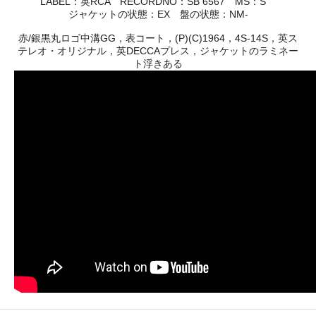
LABEL：英RCA RECORDNO：SB 6567 MS：S
ジャケットの状態：EX 盤の状態：NM-
赤/銀黒丸ロゴ中溝GG，表コート，(P)(C)1964，4S-14S，英ス
テレオ・オリジナル，英DECCAプレス，ジャケットのラミネー
ト浮きある