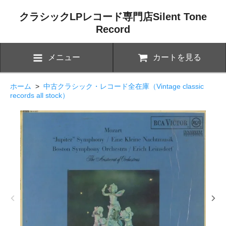
クラシックLPレコード専門店Silent Tone
Record
メニュー
カートを見る
ホーム
>
中古クラシック・レコード全在庫（Vintage classic
records all stock）