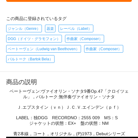
この商品に登録されているタグ
ジャンル（Genre）
器楽
レーベル（Label）
DGG（ドイツ・グラモフォン）
作曲家（Composer）
ベートーヴェン（Ludwig van Beethoven）
作曲家（Composer）
バルトーク（Bartok Bela）
商品の説明
ベートーヴェン:ヴァイオリン・ソナタ9番Op.47「クロイツェ
ル」，バルトーク:無伴奏ヴァイオリン・ソナタ
Ｊ.エプスタイン（ｖｎ）Ｊ.Ｃ.Ｖ.エインデン（ｐｆ）
LABEL：独DGG RECORDNO：2555 009 MS：S
ジャケットの状態：EX+ 盤の状態：NM
青2本線，コート，オリジナル，(P)1973，Debutシリーズ