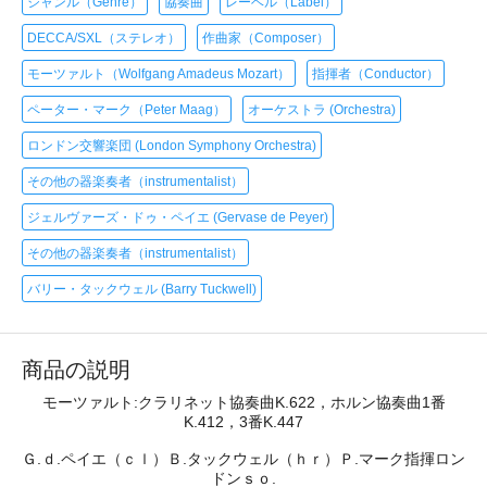
ジャンル（Genre）
協奏曲
レーベル（Label）
DECCA/SXL（ステレオ）
作曲家（Composer）
モーツァルト（Wolfgang Amadeus Mozart）
指揮者（Conductor）
ペーター・マーク（Peter Maag）
オーケストラ (Orchestra)
ロンドン交響楽団 (London Symphony Orchestra)
その他の器楽奏者（instrumentalist）
ジェルヴァーズ・ドゥ・ペイエ (Gervase de Peyer)
その他の器楽奏者（instrumentalist）
バリー・タックウェル (Barry Tuckwell)
商品の説明
モーツァルト:クラリネット協奏曲K.622，ホルン協奏曲1番
K.412，3番K.447
Ｇ.ｄ.ペイエ（ｃｌ）Ｂ.タックウェル（ｈｒ）Ｐ.マーク指揮ロン
ドンｓｏ.